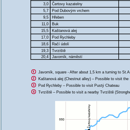
3,0
Čertovy kazatelny
5,7
Pod Dubovým vrchem
9,5
Hřeben
11,0
Buk
15,5
Kaštanová alej
17,0
Pod Rychleby
18,6
Račí údolí
19,3
Tvrziště
20,4
Javorník, náměstí
Javorník, square - After about 1,5 km a turning to St.An
Kaštanová alej (Chestnut alley) – Possible to visit the
Pod Rychleby – Possible to visit Pustý Chateau
Tvrziště – Possible to visit a nearby Tvrziště (Strongh