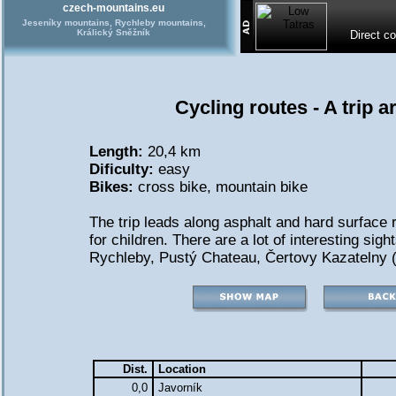
czech-mountains.eu
Jeseníky mountains, Rychleby mountains,
Králický Sněžník
Direct c
Cycling routes - A trip a
Length:
20,4 km
Dificulty:
easy
Bikes:
cross bike
,
mountain bike
The trip leads along asphalt and hard surface 
for children. There are a lot of interesting sight
Rychleby, Pustý Chateau, Čertovy Kazatelny (D
Dist.
Location
0,0
Javorník