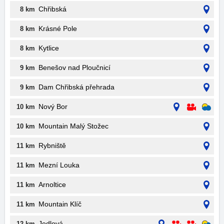
Chřibská
8 km
Krásné Pole
8 km
Kytlice
8 km
Benešov nad Ploučnicí
9 km
Dam Chřibská přehrada
9 km
Nový Bor
10 km
Mountain Malý Stožec
10 km
Rybniště
11 km
Mezní Louka
11 km
Arnoltice
11 km
Mountain Klíč
11 km
Jedlová
12 km