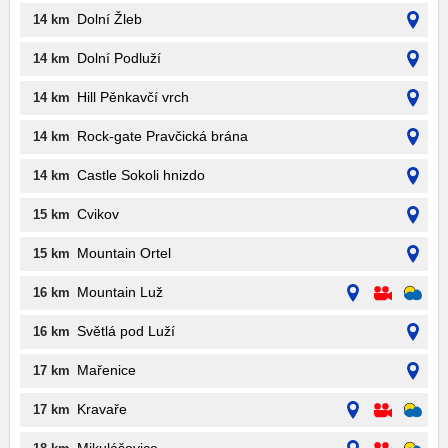
Dolní Žleb
14 km
Dolní Podluží
14 km
Hill Pěnkavčí vrch
14 km
Rock-gate Pravčická brána
14 km
Castle Sokoli hnizdo
14 km
Cvikov
15 km
Mountain Ortel
15 km
Mountain Luž
16 km
Světlá pod Luží
16 km
Mařenice
17 km
Kravaře
17 km