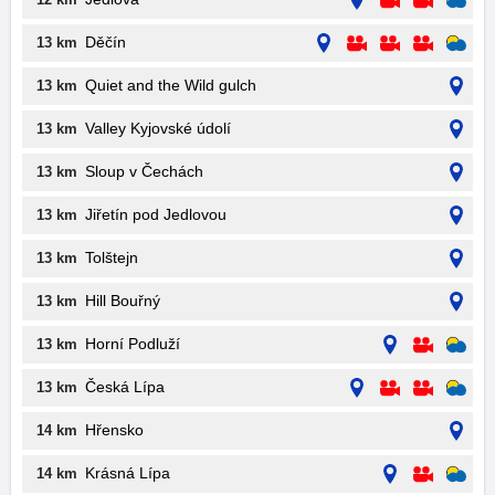
Děčín
13 km
Quiet and the Wild gulch
13 km
Valley Kyjovské údolí
13 km
Sloup v Čechách
13 km
Jiřetín pod Jedlovou
13 km
Tolštejn
13 km
Hill Bouřný
13 km
Horní Podluží
13 km
Česká Lípa
13 km
Hřensko
14 km
Krásná Lípa
14 km