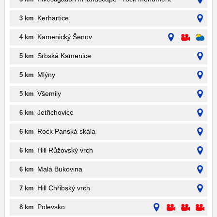
Kerhartice
3 km
Kamenický Šenov
4 km
Srbská Kamenice
5 km
Mlýny
5 km
Všemily
5 km
Jetřichovice
6 km
Rock Panská skála
6 km
Hill Růžovský vrch
6 km
Malá Bukovina
6 km
Hill Chřibský vrch
7 km
Polevsko
8 km