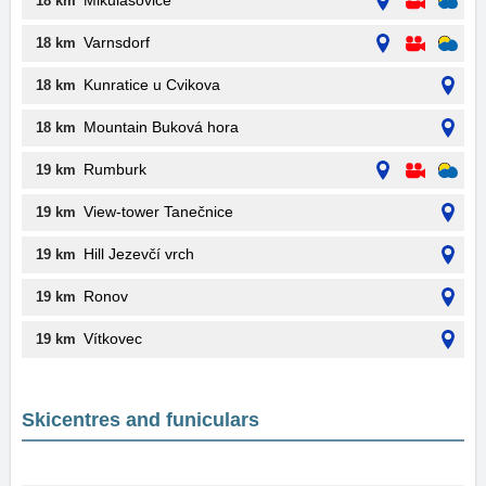
Mikulášovice
18 km
Varnsdorf
18 km
Kunratice u Cvikova
18 km
Mountain Buková hora
18 km
Rumburk
19 km
View-tower Tanečnice
19 km
Hill Jezevčí vrch
19 km
Ronov
19 km
Vítkovec
19 km
Skicentres and funiculars