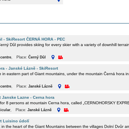
ůl - SkiResort ČERNÁ HORA - PEC
erný Důl provides skiing for every skier with a variety of downhill terrain
 centre
,
Place:
Černý Důl
ra - Janské Lázně - SkiResort
e in eastern part of Giant mountains, under the mountain Černá hora in
 centre
,
Place:
Janské Lázně
ft Janske Lazne - Cerna hora
ft for 8 persons at mountain Cerna hora, called „CERNOHORSKY EXPR
icular
,
Place:
Janské Lázně
rt Luisino údolí
t in the heart of the Giant Mountains between the villages Dolní Dvůr an