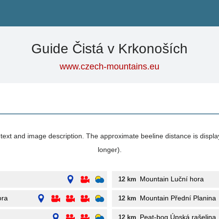
Guide Čistá v Krkonoších
www.czech-mountains.eu
its text and image description. The approximate beeline distance is displ
longer).
Mountain Luční hora
12 km
ora
Mountain Přední Planina
12 km
Peat-bog Úpská rašelina
12 km