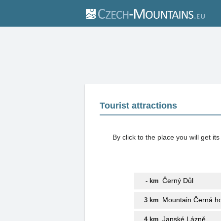
Tourist attractions
By click to the place you will get 
Černý Důl
- km
Mountain Černá h
3 km
Janské Lázně
4 km