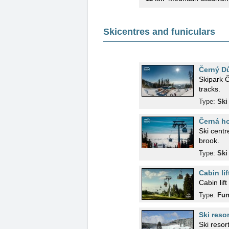
Skicentres and funiculars
Černý D
Skipark Č
tracks.
Type:
Ski
Černá ho
Ski centr
brook.
Type:
Ski
Cabin li
Cabin li
Type:
Fun
Ski reso
Ski resor