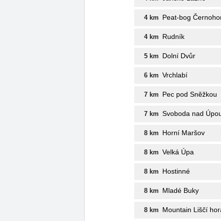
Peat-bog Černohor
4 km
Rudník
4 km
Dolní Dvůr
5 km
Vrchlabí
6 km
Pec pod Sněžkou
7 km
Svoboda nad Úpo
7 km
Horní Maršov
8 km
Velká Úpa
8 km
Hostinné
8 km
Mladé Buky
8 km
Mountain Liščí hor
8 km