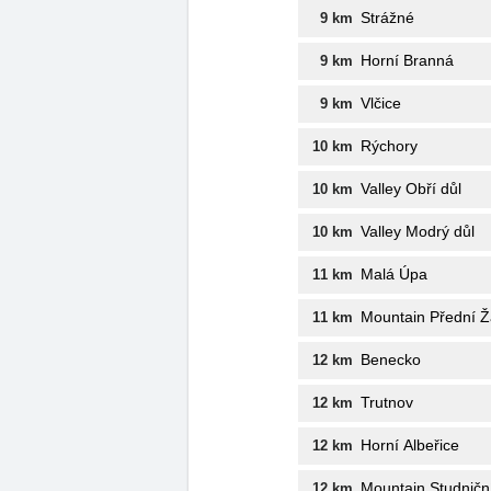
Strážné
9 km
Horní Branná
9 km
Vlčice
9 km
Rýchory
10 km
Valley Obří důl
10 km
Valley Modrý důl
10 km
Malá Úpa
11 km
Mountain Přední Ž
11 km
Benecko
12 km
Trutnov
12 km
Horní Albeřice
12 km
Mountain Studničn
12 km