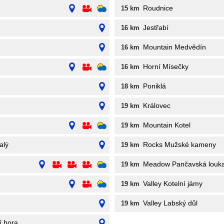
Roudnice
15 km
Jestřabí
16 km
Mountain Medvědín
16 km
Horní Mísečky
16 km
Poniklá
18 km
Královec
19 km
Mountain Kotel
19 km
alý
Rocks Mužské kameny
19 km
Meadow Pančavská louk
19 km
Valley Kotelní jámy
19 km
Valley Labský důl
19 km
í hora