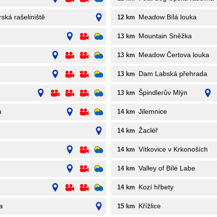
ská rašeliniště
Meadow Bílá louka
12 km
Mountain Sněžka
13 km
Meadow Čertova louka
13 km
Dam Labská přehrada
13 km
Špindlerův Mlýn
13 km
u
Jilemnice
14 km
Žacléř
14 km
Vítkovice v Krkonoších
14 km
Valley of Bílé Labe
14 km
Kozí hřbety
14 km
a
Křížlice
15 km