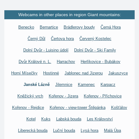
Webcams in other places in region Giant mountains:
Benecko
Bernartice
Brádlerovy boudy
Černá Hora
Černý Důl
Čertova hora
Červený Kostelec
Dolní Dvůr - Luisino údolí
Dolní Dvůr - Ski Family
Dvůr Králové n. L.
Harrachov
Herlíkovice - Bubákov
Horní Mísečky
Hostinné
Jablonec nad Jizerou
Jakuszyce
Janské Lázně
Jilemnice
Kamenec
Karpacz
Kněžický vrch
Kořenov - Jizera
Kořenov - Příchovice
Kořenov - Rejdice
Kořenov - view-tower Štěpánka
Košťálov
Kotel
Kuks
Labská bouda
Les Království
Liberecká bouda
Luční bouda
Lysá hora
Malá Úpa