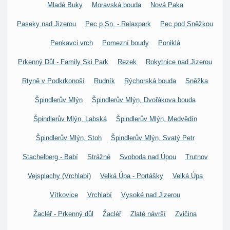
Mladé Buky
Moravská bouda
Nová Paka
Paseky nad Jizerou
Pec p.Sn. - Relaxpark
Pec pod Sněžkou
Penkavci vrch
Pomezní boudy
Poniklá
Prkenný Důl - Family Ski Park
Rezek
Rokytnice nad Jizerou
Rtyně v Podkrkonoší
Rudník
Rýchorská bouda
Sněžka
Špindlerův Mlýn
Špindlerův Mlýn, Dvořákova bouda
Špindlerův Mlýn, Labská
Špindlerův Mlýn, Medvědín
Špindlerův Mlýn, Stoh
Špindlerův Mlýn, Svatý Petr
Stachelberg - Babí
Strážné
Svoboda nad Úpou
Trutnov
Vejsplachy (Vrchlabí)
Velká Úpa - Portášky
Velká Úpa
Vítkovice
Vrchlabí
Vysoké nad Jizerou
Žacléř - Prkenný důl
Žacléř
Zlaté návrší
Zvičina