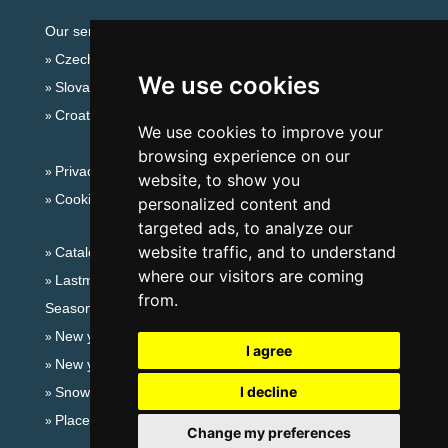
Our servers:
Czech mountains
We use cookies
Slovakian mountains
Croatian Adriatic
We use cookies to improve your
browsing experience on our
Privacy policy
website, to show you
Cookies
personalized content and
targeted ads, to analyze our
website traffic, and to understand
Catalog of accommodation
where our visitors are coming
Lastminute Giant mountains
from.
Seasonal links:
New year's eve Giant mountains
I agree
New year's eve in mountains 2025/26
I decline
Snow forecast
Places for bathing
Change my preferences