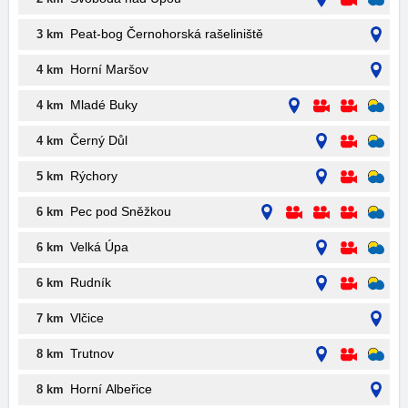
Peat-bog Černohorská rašeliniště
3 km
Horní Maršov
4 km
Mladé Buky
4 km
Černý Důl
4 km
Rýchory
5 km
Pec pod Sněžkou
6 km
Velká Úpa
6 km
Rudník
6 km
Vlčice
7 km
Trutnov
8 km
Horní Albeřice
8 km