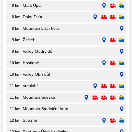
Malá Úpa
8 km
Dolní Dvůr
8 km
Mountain Liščí hora
8 km
Žacléř
9 km
Valley Modrý důl
9 km
Hostinné
10 km
Valley Obří důl
10 km
Vrchlabí
11 km
Mountain Sněžka
11 km
Mountain Studniční hora
11 km
Strážné
12 km
Peat-bog Úpská rašelina
12 km