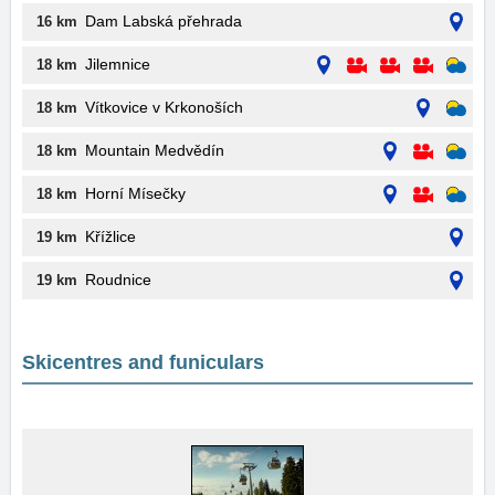
Dam Labská přehrada
16 km
Jilemnice
18 km
Vítkovice v Krkonoších
18 km
Mountain Medvědín
18 km
Horní Mísečky
18 km
Křížlice
19 km
Roudnice
19 km
Skicentres and funiculars