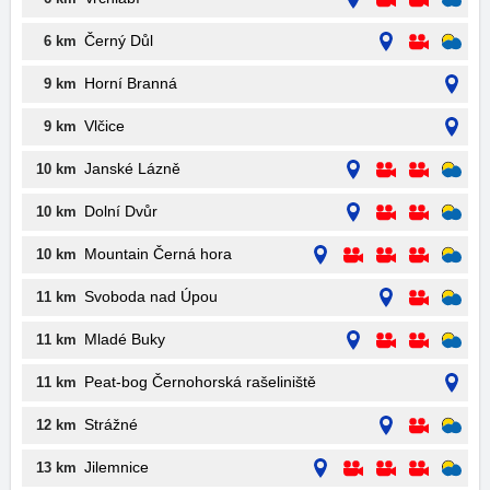
Černý Důl
6 km
Horní Branná
9 km
Vlčice
9 km
Janské Lázně
10 km
Dolní Dvůr
10 km
Mountain Černá hora
10 km
Svoboda nad Úpou
11 km
Mladé Buky
11 km
Peat-bog Černohorská rašeliniště
11 km
Strážné
12 km
Jilemnice
13 km