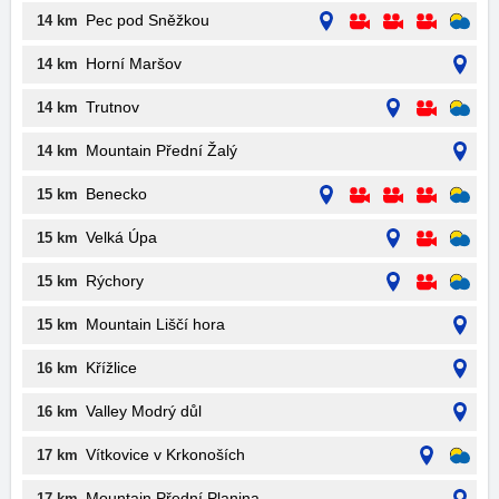
Pec pod Sněžkou
14 km
Horní Maršov
14 km
Trutnov
14 km
Mountain Přední Žalý
14 km
Benecko
15 km
Velká Úpa
15 km
Rýchory
15 km
Mountain Liščí hora
15 km
Křížlice
16 km
Valley Modrý důl
16 km
Vítkovice v Krkonoších
17 km
Mountain Přední Planina
17 km