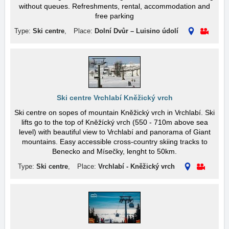
without queues. Refreshments, rental, accommodation and
free parking
Type:
Ski centre
,
Place:
Dolní Dvůr – Luisino údolí
Ski centre Vrchlabí Kněžický vrch
Ski centre on sopes of mountain Kněžický vrch in Vrchlabí. Ski
lifts go to the top of Kněžícký vrch (550 - 710m above sea
level) with beautiful view to Vrchlabí and panorama of Giant
mountains. Easy accessible cross-country skiing tracks to
Benecko and Mísečky, lenght to 50km.
Type:
Ski centre
,
Place:
Vrchlabí - Kněžický vrch