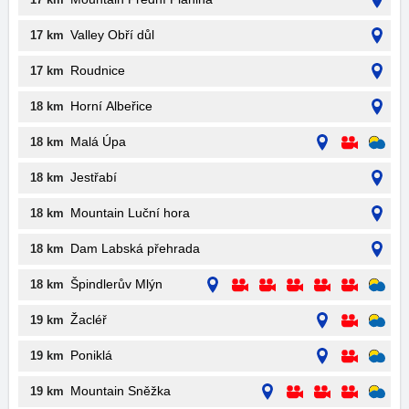
Valley Obří důl
17 km
Roudnice
17 km
Horní Albeřice
18 km
Malá Úpa
18 km
Jestřabí
18 km
Mountain Luční hora
18 km
Dam Labská přehrada
18 km
Špindlerův Mlýn
18 km
Žacléř
19 km
Poniklá
19 km
Mountain Sněžka
19 km