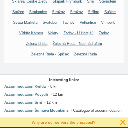
Skiareál České Žleby
Skipark Frymburk
Srní
Sternstein
Stožec
Strakonice
Strážný
Strážov
Stříbro
Sušice
Svatá Markéta
Svatobor
Tachov
Velhartice
Vimperk
Vítkův Kámen
Volary
Zadov - U Horejšů
Zadov
Zelená Lhota
Železná Ruda - Nad nádražím
Železná Ruda - Špičák
Železná Ruda
Interesting links:
Accommodation Kvilda
8 km
Accommodation Povydří
12 km
Accommodation Srní
12 km
Accommodation Šumava Mountains
Catalogue of accommodation
Why are our servers the cheapest?