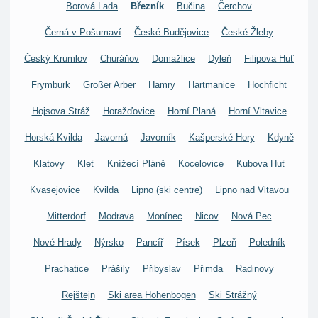
Borová Lada
Březník
Bučina
Čerchov
Černá v Pošumaví
České Budějovice
České Žleby
Český Krumlov
Churáňov
Domažlice
Dyleň
Filipova Huť
Frymburk
Großer Arber
Hamry
Hartmanice
Hochficht
Hojsova Stráž
Horažďovice
Horní Planá
Horní Vltavice
Horská Kvilda
Javorná
Javorník
Kašperské Hory
Kdyně
Klatovy
Kleť
Knížecí Pláně
Kocelovice
Kubova Huť
Kvasejovice
Kvilda
Lipno (ski centre)
Lipno nad Vltavou
Mitterdorf
Modrava
Monínec
Nicov
Nová Pec
Nové Hrady
Nýrsko
Pancíř
Písek
Plzeň
Poledník
Prachatice
Prášily
Přibyslav
Přimda
Radinovy
Rejštejn
Ski area Hohenbogen
Ski Strážný