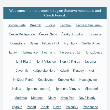
Webcams in other places in region Šumava mountains and
Czech Forest:
Borová Lada
Březník
Bučina
Čerchov
Černá v Pošumaví
České Budějovice
České Žleby
Český Krumlov
Churáňov
Domažlice
Dyleň
Filipova Huť
Frymburk
Großer Arber
Hamry
Hartmanice
Hochficht
Hojsova Stráž
Horažďovice
Horní Planá
Horní Vltavice
Horská Kvilda
Javorná
Javorník
Kašperské Hory
Kdyně
Klatovy
Kleť
Knížecí Pláně
Kocelovice
Kubova Huť
Kvasejovice
Kvilda
Lipno (ski centre)
Lipno nad Vltavou
Mitterdorf
Modrava
Monínec
Nicov
Nová Pec
Nové Hrady
Nýrsko
Pancíř
Písek
Plzeň
Poledník
Prachatice