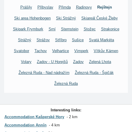
Prášily
Přibyslav
Přimda
Radinovy
Rejštejn
Ski area Hohenbogen
Ski Strážný
Skiareál České Žleby
Skipark Frymburk
Srní
Sternstein
Stožec
Strakonice
Strážný
Strážov
Stříbro
Sušice
Svatá Markéta
Svatobor
Tachov
Velhartice
Vimperk
Vítkův Kámen
Volary
Zadov - U Horejšů
Zadov
Zelená Lhota
Železná Ruda - Nad nádražím
Železná Ruda - Špičák
Železná Ruda
Interesting links:
Accommodation Kašperské Hory
2 km
Accommodation Annín
4 km