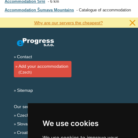
Accommodation Srní
6 km
Accommodation Šumava Mountains
Catalogue of accommodation
Why are our servers the cheapest?
Contact
Add your accommodation
(Czech)
Sitemap
Our servers:
Czech mountains
We use cookies
Slovakian mountains
Croatian Adriatic
We use cookies to improve your