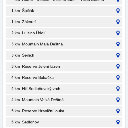
Špičák
1 km
Zákoutí
1 km
Luisino Údolí
2 km
Mountain Malá Deštná
3 km
Šerlich
3 km
Reserve Jelení lázen
3 km
Reserve Bukačka
4 km
Hill Sedloňovský vrch
4 km
Mountain Velká Deštná
4 km
Reserve Hraniční louka
5 km
Sedloňov
5 km