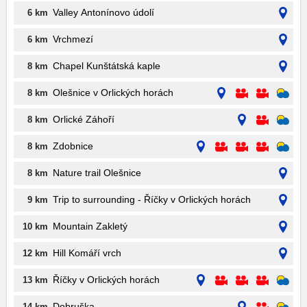
Valley Antonínovo údolí
6 km
Vrchmezí
6 km
Chapel Kunštátská kaple
8 km
Olešnice v Orlických horách
8 km
Orlické Záhoří
8 km
Zdobnice
8 km
Nature trail Olešnice
8 km
Trip to surrounding - Říčky v Orlických horách
9 km
Mountain Zakletý
10 km
Hill Komáří vrch
12 km
Říčky v Orlických horách
13 km
Dobruška
14 km