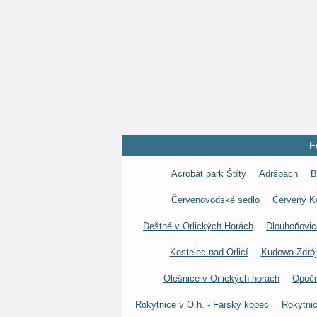
F
Acrobat park Štíty
Adršpach
B
Červenovodské sedlo
Červený K
Deštné v Orlických Horách
Dlouhoňovic
Kostelec nad Orlicí
Kudowa-Zdrój
Olešnice v Orlických horách
Opoč
Rokytnice v O.h. - Farský kopec
Rokytnic