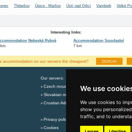
menec
Třebešov
Úpice - Maršov
Ústí nad Orlicí
Vamberk
Velké Po
Interesting links:
ccommodation Nebeská Rybná
Accommodation Souvlastní
 km
7 km
DISPLAY
he accommodation on our servers the cheapest?
Our servers:
Cata
Czech mountains
Last
We use cookie
Slovakian mountains
Season
We use cookies to impr
Croatian Adriatic
New 
show you personalized 
New 
traffic, and to underst
Privacy policy
Snow
Cookies
Plac
I agree
I decline