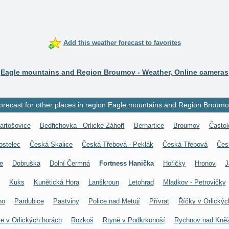
Add this weather forecast to favorites
Eagle mountains and Region Broumov - Weather, Online cameras
orecast for other places in region Eagle mountains and Region Broumo
artošovice
Bedřichovka - Orlické Záhoří
Bernartice
Broumov
Častol
ostelec
Česká Skalice
Česká Třebová - Peklák
Česká Třebová
Čes
e
Dobruška
Dolní Čermná
Fortness Hanička
Hořičky
Hronov
J
Kuks
Kunětická Hora
Lanškroun
Letohrad
Mladkov - Petrovičky
no
Pardubice
Pastviny
Police nad Metují
Přívrat
Říčky v Orlickýc
e v Orlických horách
Rozkoš
Rtyně v Podkrkonoší
Rychnov nad Kně