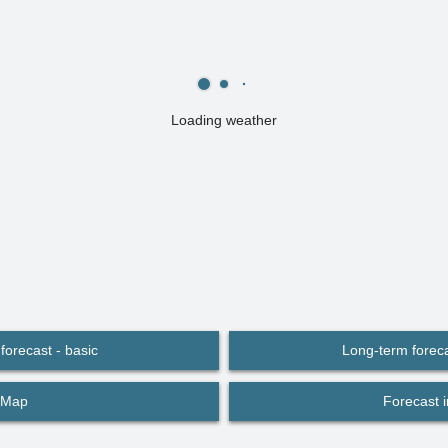
Loading weather
forecast - basic
Long-term foreca
Map
Forecast 