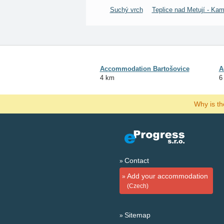
Suchý vrch
Teplice nad Metují - Ka
Accommodation Bartošovice
A
4 km
6
Why is t
Contact
Add your accommodation
(Czech)
Sitemap