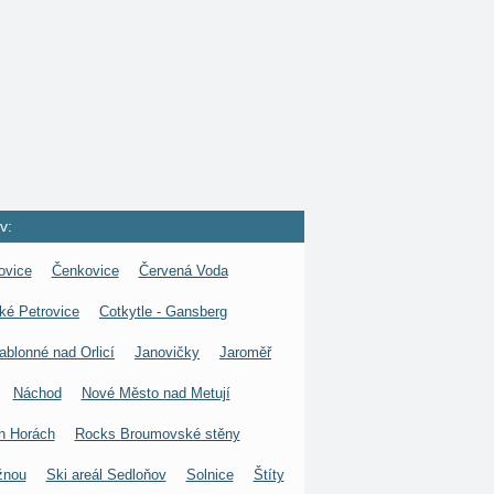
v:
ovice
Čenkovice
Červená Voda
ké Petrovice
Cotkytle - Gansberg
ablonné nad Orlicí
Janovičky
Jaroměř
Náchod
Nové Město nad Metují
h Horách
Rocks Broumovské stěny
žnou
Ski areál Sedloňov
Solnice
Štíty