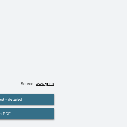
Source:
www.yr.no
st - detailed
in PDF