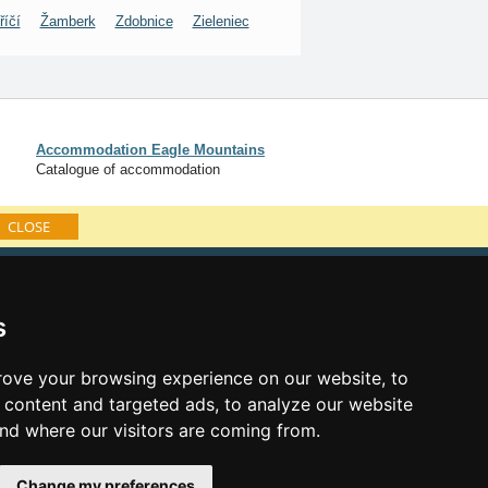
říčí
Žamberk
Zdobnice
Zieleniec
Accommodation Eagle Mountains
Catalogue of accommodation
CLOSE
log of accommodation
minute Eagle Mountains
s
al links:
ove your browsing experience on our website, to
year's eve Eagle Mountains
content and targeted ads, to analyze our website
year's eve in mountains 2025/26
and where our visitors are coming from.
 forecast
es for bathing
Change my preferences