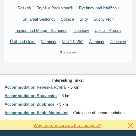
Rozkoš
Rtyně v Podkrkonoší
Rychnov nad Kněžnou
Ski areál Sedloňov
Solnice
Štíty
Suchý vrch
Teplice nad Metují - Kamenec
Třebešov
Úpice - Maršov
Ústí nad Orlicí
Vamberk
Velké Poříčí
Žamberk
Zdobnice
Zieleniec
Interesting links:
Accommodation Nebeská Rybná
3 km
Accommodation Souvlastní
3 km
Accommodation Zdobnice
5 km
Accommodation Eagle Mountains
Catalogue of accommodation
Why are our servers the cheapest?