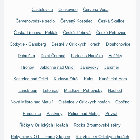
Častolovice
Čenkovice
Červená Voda
Červenovodské sedlo
Červený Kostelec
Česká Skalice
Česká Třebová - Peklák
Česká Třebová
České Petrovice
Cotkytle - Gansberg
Deštné v Orlických Horách
Dlouhoňovice
Dobruška
Dolní Čermná
Fortness Hanička
Hořičky
Hronov
Jablonné nad Orlicí
Janovičky
Jaroměř
Kostelec nad Orlicí
Kudowa-Zdrój
Kuks
Kunětická Hora
Lanškroun
Letohrad
Mladkov - Petrovičky
Náchod
Nové Město nad Metují
Olešnice v Orlických horách
Opočno
Pardubice
Pastviny
Police nad Metují
Přívrat
Říčky v Orlických Horách
Rocks Broumovské stěny
Rokytnice v O.h. - Farský kopec
Rokytnice v Orlických horách