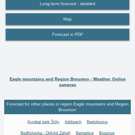
Long-term forecast - detailed
Map
Forecast in PDF
Eagle mountains and Region Broumov - Weather, Online
cameras
Forecast for other places in region Eagle mountains and Region
Broumov:
Acrobat park Štíty
Adršpach
Bartošovice
Bedřichovka - Orlické Záhoří
Bernartice
Broumov