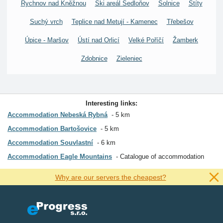
Rychnov nad Kněžnou
Ski areál Sedloňov
Solnice
Štíty
Suchý vrch
Teplice nad Metují - Kamenec
Třebešov
Úpice - Maršov
Ústí nad Orlicí
Velké Poříčí
Žamberk
Zdobnice
Zieleniec
Interesting links:
Accommodation Nebeská Rybná
5 km
Accommodation Bartošovice
5 km
Accommodation Souvlastní
6 km
Accommodation Eagle Mountains
Catalogue of accommodation
Why are our servers the cheapest?