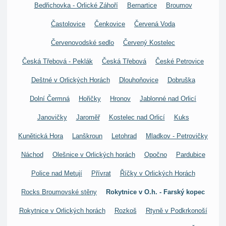
Bedřichovka - Orlické Záhoří
Bernartice
Broumov
Častolovice
Čenkovice
Červená Voda
Červenovodské sedlo
Červený Kostelec
Česká Třebová - Peklák
Česká Třebová
České Petrovice
Deštné v Orlických Horách
Dlouhoňovice
Dobruška
Dolní Čermná
Hořičky
Hronov
Jablonné nad Orlicí
Janovičky
Jaroměř
Kostelec nad Orlicí
Kuks
Kunětická Hora
Lanškroun
Letohrad
Mladkov - Petrovičky
Náchod
Olešnice v Orlických horách
Opočno
Pardubice
Police nad Metují
Přívrat
Říčky v Orlických Horách
Rocks Broumovské stěny
Rokytnice v O.h. - Farský kopec
Rokytnice v Orlických horách
Rozkoš
Rtyně v Podkrkonoší