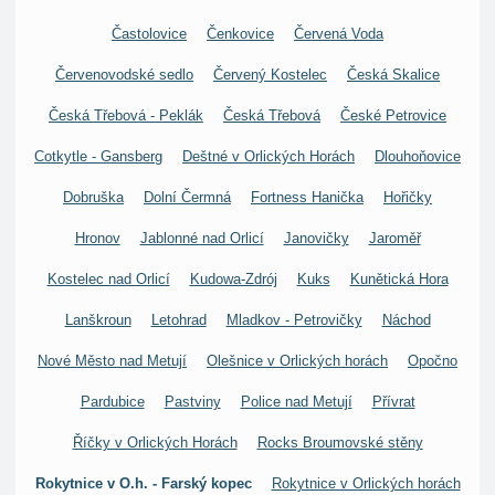
Častolovice
Čenkovice
Červená Voda
Červenovodské sedlo
Červený Kostelec
Česká Skalice
Česká Třebová - Peklák
Česká Třebová
České Petrovice
Cotkytle - Gansberg
Deštné v Orlických Horách
Dlouhoňovice
Dobruška
Dolní Čermná
Fortness Hanička
Hořičky
Hronov
Jablonné nad Orlicí
Janovičky
Jaroměř
Kostelec nad Orlicí
Kudowa-Zdrój
Kuks
Kunětická Hora
Lanškroun
Letohrad
Mladkov - Petrovičky
Náchod
Nové Město nad Metují
Olešnice v Orlických horách
Opočno
Pardubice
Pastviny
Police nad Metují
Přívrat
Říčky v Orlických Horách
Rocks Broumovské stěny
Rokytnice v O.h. - Farský kopec
Rokytnice v Orlických horách