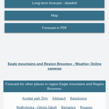
Long-term forecast - detailed
Map
Forecast in PDF
Eagle mountains and Region Broumov - Weather, Online
cameras
Forecast for other places in region Eagle mountains and Region
Broumov:
Acrobat park Štíty
Adršpach
Bartošovice
Bedřichovka - Orlické Záhoří
Bernartice
Broumov