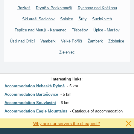
Rozkoš
Rtyně v Podkrkonoší
Rychnov nad Kněžnou
Ski areál Sedloňov
Solnice
Štíty
Suchý vrch
Teplice nad Metují - Kamenec
Třebešov
Úpice - Maršov
Ústí nad Orlicí
Vamberk
Velké Poříčí
Žamberk
Zdobnice
Zieleniec
Interesting links:
Accommodation Nebeská Rybná
5 km
Accommodation Bartošovice
5 km
Accommodation Souvlastní
6 km
Accommodation Eagle Mountains
Catalogue of accommodation
Why are our servers the cheapest?