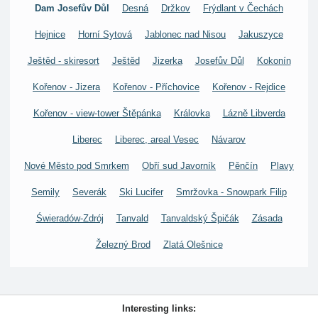
Dam Josefův Důl
Desná
Držkov
Frýdlant v Čechách
Hejnice
Horní Sytová
Jablonec nad Nisou
Jakuszyce
Ještěd - skiresort
Ještěd
Jizerka
Josefův Důl
Kokonín
Kořenov - Jizera
Kořenov - Příchovice
Kořenov - Rejdice
Kořenov - view-tower Štěpánka
Královka
Lázně Libverda
Liberec
Liberec, areal Vesec
Návarov
Nové Město pod Smrkem
Obří sud Javorník
Pěnčín
Plavy
Semily
Severák
Ski Lucifer
Smržovka - Snowpark Filip
Świeradów-Zdrój
Tanvald
Tanvaldský Špičák
Zásada
Železný Brod
Zlatá Olešnice
Interesting links: