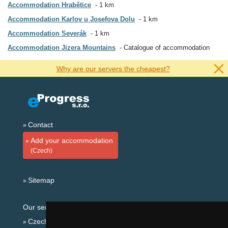
Accommodation Hrabětice
1 km
Accommodation Karlov u Josefova Dolu
1 km
Accommodation Severák
1 km
Accommodation Jizera Mountains
Catalogue of accommodation
Why are our servers the cheapest?
Contact
Add your accommodation
(Czech)
Sitemap
Our servers:
Czech mountains