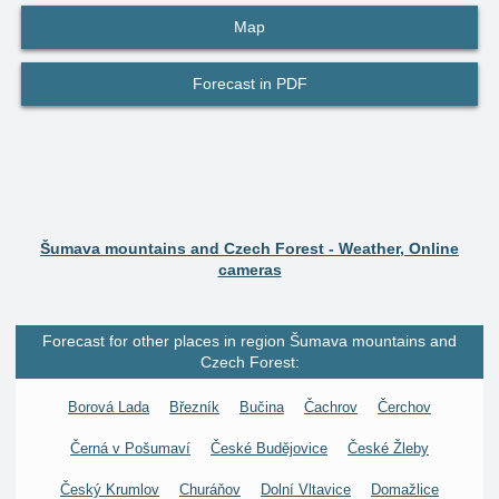
Map
Forecast in PDF
Šumava mountains and Czech Forest - Weather, Online
cameras
Forecast for other places in region Šumava mountains and
Czech Forest:
Borová Lada
Březník
Bučina
Čachrov
Čerchov
Černá v Pošumaví
České Budějovice
České Žleby
Český Krumlov
Churáňov
Dolní Vltavice
Domažlice