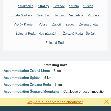
Strakonice
Strážný
Strážov
Stříbro
Sušice
Svatá Markéta
Svatobor
Tachov
Velhartice
Vimperk
Vítkův Kámen
Volary
Záboří
Zadov
Zelená Lhota
Železná Ruda - Nad nádražím
Železná Ruda - Špičák
Železná Ruda
Interesting links:
Accommodation Zelená Lhota
3 km
Accommodation Špičák
5 km
Accommodation Železná Ruda
8 km
Accommodation Šumava Mountains
Catalogue of accommodation
Why are our servers the cheapest?