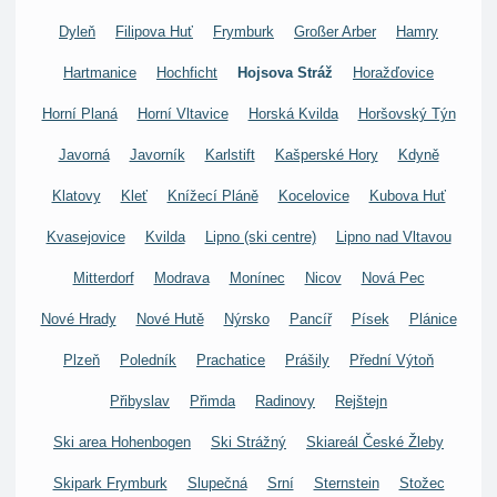
Dyleň
Filipova Huť
Frymburk
Großer Arber
Hamry
Hartmanice
Hochficht
Hojsova Stráž
Horažďovice
Horní Planá
Horní Vltavice
Horská Kvilda
Horšovský Týn
Javorná
Javorník
Karlstift
Kašperské Hory
Kdyně
Klatovy
Kleť
Knížecí Pláně
Kocelovice
Kubova Huť
Kvasejovice
Kvilda
Lipno (ski centre)
Lipno nad Vltavou
Mitterdorf
Modrava
Monínec
Nicov
Nová Pec
Nové Hrady
Nové Hutě
Nýrsko
Pancíř
Písek
Plánice
Plzeň
Poledník
Prachatice
Prášily
Přední Výtoň
Přibyslav
Přimda
Radinovy
Rejštejn
Ski area Hohenbogen
Ski Strážný
Skiareál České Žleby
Skipark Frymburk
Slupečná
Srní
Sternstein
Stožec