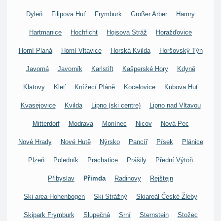
Dyleň
Filipova Huť
Frymburk
Großer Arber
Hamry
Hartmanice
Hochficht
Hojsova Stráž
Horažďovice
Horní Planá
Horní Vltavice
Horská Kvilda
Horšovský Týn
Javorná
Javorník
Karlstift
Kašperské Hory
Kdyně
Klatovy
Kleť
Knížecí Pláně
Kocelovice
Kubova Huť
Kvasejovice
Kvilda
Lipno (ski centre)
Lipno nad Vltavou
Mitterdorf
Modrava
Monínec
Nicov
Nová Pec
Nové Hrady
Nové Hutě
Nýrsko
Pancíř
Písek
Plánice
Plzeň
Poledník
Prachatice
Prášily
Přední Výtoň
Přibyslav
Přimda
Radinovy
Rejštejn
Ski area Hohenbogen
Ski Strážný
Skiareál České Žleby
Skipark Frymburk
Slupečná
Srní
Sternstein
Stožec