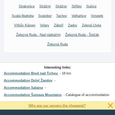
Strakonice
Strážný
Strážov
Stříbro
Sušice
Svatá Markéta
Svatobor
Tachov
Velhartice
Vimperk
Vítkův Kámen
Volary
Záboří
Zadov
Zelená Lhota
Železná Ruda - Nad nádražím
Železná Ruda - Špičák
Železná Ruda
Interesting links:
Accommodation Brod nad Tichou
18 km
Accommodation Dolní Žandov
Accommodation Salajna
Accommodation Šumava Mountains
Catalogue of accommodation
Why are our servers the cheapest?