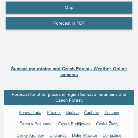
Map
Forecast in PDF
Šumava mountains and Czech Forest - Weather, Online
cameras
Forecast for other places in region Šumava mountains and
Czech Forest:
Borová Lada
Březník
Bučina
Čachrov
Čerchov
Černá v Pošumaví
České Budějovice
České Žleby
Český Krumlov
Churáňov
Dolní Vltavice
Domažlice