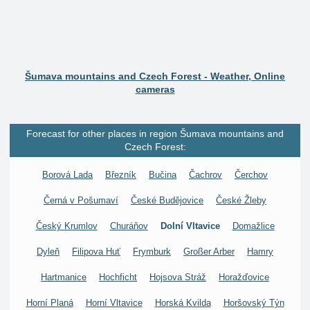
Šumava mountains and Czech Forest - Weather, Online
cameras
Forecast for other places in region Šumava mountains and
Czech Forest:
Borová Lada
Březník
Bučina
Čachrov
Čerchov
Černá v Pošumaví
České Budějovice
České Žleby
Český Krumlov
Churáňov
Dolní Vltavice
Domažlice
Dyleň
Filipova Huť
Frymburk
Großer Arber
Hamry
Hartmanice
Hochficht
Hojsova Stráž
Horažďovice
Horní Planá
Horní Vltavice
Horská Kvilda
Horšovský Týn