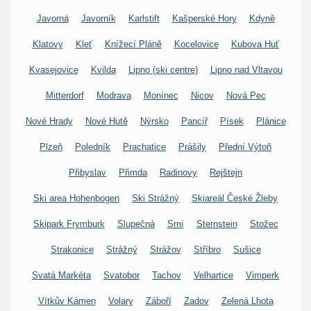
Javorná
Javorník
Karlstift
Kašperské Hory
Kdyně
Klatovy
Kleť
Knížecí Pláně
Kocelovice
Kubova Huť
Kvasejovice
Kvilda
Lipno (ski centre)
Lipno nad Vltavou
Mitterdorf
Modrava
Monínec
Nicov
Nová Pec
Nové Hrady
Nové Hutě
Nýrsko
Pancíř
Písek
Plánice
Plzeň
Poledník
Prachatice
Prášily
Přední Výtoň
Přibyslav
Přimda
Radinovy
Rejštejn
Ski area Hohenbogen
Ski Strážný
Skiareál České Žleby
Skipark Frymburk
Slupečná
Srní
Sternstein
Stožec
Strakonice
Strážný
Strážov
Stříbro
Sušice
Svatá Markéta
Svatobor
Tachov
Velhartice
Vimperk
Vítkův Kámen
Volary
Záboří
Zadov
Zelená Lhota