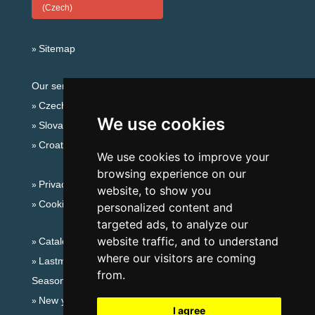
(Czech)
Sitemap
Our servers:
Czech mountains
We use cookies
Slovakian mountains
Croatian Adriatic
We use cookies to improve your
browsing experience on our
Privacy policy
website, to show you
Cookies
personalized content and
targeted ads, to analyze our
website traffic, and to understand
Catalog of accommodation
where our visitors are coming
Lastminute Šumava Mountains
from.
Seasonal links:
New year's eve Šumava Mountains
I agree