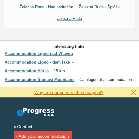
Železná Ruda - Nad nádražím
Železná Ruda - Špičák
Železná Ruda
Interesting links:
Accommodation Lipno nad Vltavou
Accommodation Lipno - dam lake
Accommodation Hůrka
15 km
Accommodation Šumava Mountains
Catalogue of accommodation
Why are our servers the cheapest?
Contact
Add your accommodation