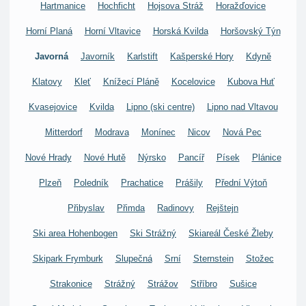
Hartmanice
Hochficht
Hojsova Stráž
Horažďovice
Horní Planá
Horní Vltavice
Horská Kvilda
Horšovský Týn
Javorná
Javorník
Karlstift
Kašperské Hory
Kdyně
Klatovy
Kleť
Knížecí Pláně
Kocelovice
Kubova Huť
Kvasejovice
Kvilda
Lipno (ski centre)
Lipno nad Vltavou
Mitterdorf
Modrava
Monínec
Nicov
Nová Pec
Nové Hrady
Nové Hutě
Nýrsko
Pancíř
Písek
Plánice
Plzeň
Poledník
Prachatice
Prášily
Přední Výtoň
Přibyslav
Přimda
Radinovy
Rejštejn
Ski area Hohenbogen
Ski Strážný
Skiareál České Žleby
Skipark Frymburk
Slupečná
Srní
Sternstein
Stožec
Strakonice
Strážný
Strážov
Stříbro
Sušice