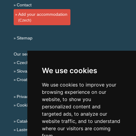
Contact
Add your accommodation
(Czech)
Sitemap
Our servers:
Czech mountains
We use cookies
Slovakian mountains
Croatian Adriatic
We use cookies to improve your
browsing experience on our
Privacy policy
website, to show you
Cookies
personalized content and
targeted ads, to analyze our
website traffic, and to understand
Catalog of accommodation
where our visitors are coming
Lastminute Šumava Mountains
from.