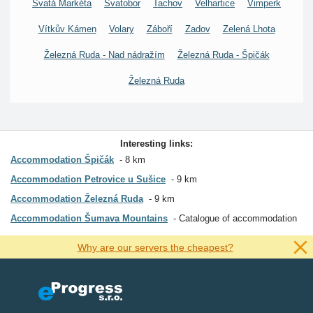
Svatá Markéta
Svatobor
Tachov
Velhartice
Vimperk
Vítkův Kámen
Volary
Záboří
Zadov
Zelená Lhota
Železná Ruda - Nad nádražím
Železná Ruda - Špičák
Železná Ruda
Interesting links:
Accommodation Špičák
8 km
Accommodation Petrovice u Sušice
9 km
Accommodation Železná Ruda
9 km
Accommodation Šumava Mountains
Catalogue of accommodation
Why are our servers the cheapest?