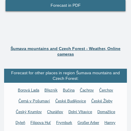
Forecast in PDF
Šumava mountains and Czech Forest - Weather, Online
cameras
Forecast for other places in region Šumava mountains and
Czech Forest:
Borová Lada
Březník
Bučina
Čachrov
Čerchov
Černá v Pošumaví
České Budějovice
České Žleby
Český Krumlov
Churáňov
Dolní Vltavice
Domažlice
Dyleň
Filipova Huť
Frymburk
Großer Arber
Hamry