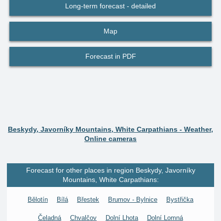
Long-term forecast - detailed
Map
Forecast in PDF
Beskydy, Javorníky Mountains, White Carpathians - Weather,
Online cameras
Forecast for other places in region Beskydy, Javorníky
Mountains, White Carpathians:
Bělotín
Bílá
Břestek
Brumov - Bylnice
Bystřička
Čeladná
Chvalčov
Dolní Lhota
Dolní Lomná