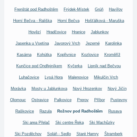
Frenštát pod Radhoštěm
Frýdek-Místek
Grúň
Havířov
Horní Bečva - Rališka
Horní Bečva
Hošťálková - Maruška
Hovězí
Hradčovice
Hranice
Jablunkov
Jasenka u Vsetína
Javorový Vrch
Jezerné
Karolinka
Kasárna
Kohútka
Kopřivnice
Kozlovice
Kroměříž
Kunčice pod Ondřejníkem
Kyčerka
Lipník nad Bečvou
Luhačovice
Lysá Hora
Malenovice
Mikulčin Vrch
Morávka
Mosty u Jablunkova
Nový Hrozenkov
Nový Jičín
Olomouc
Ostravice
Palkovice
Prerov
Příbor
Pustevny
Raškovice
Razula
Rožnov pod Radhoštěm
Rusava
Ski area Přelač
Ski centre Řeka
Ski Machůzky
Ski Pozděchov
Soláň - Sedlo
Staré Hamry
Štramberk