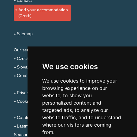
Contact
Add your accommodation
(Czech)
Sitemap
Our servers:
Czech mountains
We use cookies
Slovakian mountains
Croatian Adriatic
We use cookies to improve your
browsing experience on our
Privacy policy
website, to show you
Cookies
personalized content and
targeted ads, to analyze our
website traffic, and to understand
Catalog of accommodation
where our visitors are coming
Lastminute Beskydy Mountains
from.
Seasonal links: