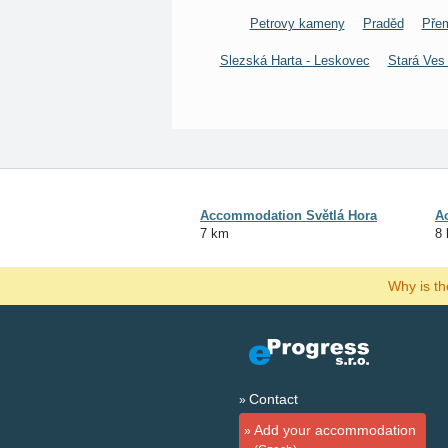
Petrovy kameny
Praděd
Pře
Slezská Harta - Leskovec
Stará Ves
Accommodation Světlá Hora
A
7 km
8
Why is t
Contact
Add your accommodation