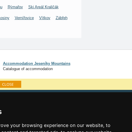
ou
Rýmařov
Ski Areál Kraličák
Losiny
Vernířovice
Vítkov
Zábřeh
Accommodation Jeseníky Mountains
Catalogue of accommodation
CLOSE
log of accommodation
minute Jeseníky Mountains
s
al links:
ove your browsing experience on our website, to
year's eve Jeseníky Mountains