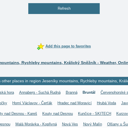
Refresh
Add this page to favorites
mountains, Rychleby mountains, Králický Sněžník - Weather, Onli
other places in region Jeseníky mountains, Rychleby mountains, Králi
ská hora
Annaberg - Suchá Rudná
Branná
Bruntál
Červenohorské s
očky
Horní Václavov - Čerťák
Hradec nad Moravicí
Hrubá Voda
Jav
ty nad Desnou - Kareš
Kouty nad Desnou
Kunčice - SKITECH
Kurzov
Desnou
Malá Morávka - Kopřivná
Nová Ves
Nový Malín
Olšany u Š