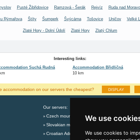
myslov
Pusté Žibřidovice
Ramzová - Šerák
Rejvíz
Ruda nad Morav
 u Rýmařova
Štíty
Šumperk
Švýcárna
Tošovice
Uničov
Velké 
Zlaté Hory - Dolní Údolí
Zlaté Hory
Zlatý Chlum
Interesting links:
ccommodation Suchá Rudná
Accommodation Břidličná
 km
10 km
DISPLAY
he accommodation on our servers the cheapest?
Our servers:
Cata
Czech mountains
Last
We use cookie
Slovakian mountains
Season
We use cookies to impr
Croatian Adriatic
New 