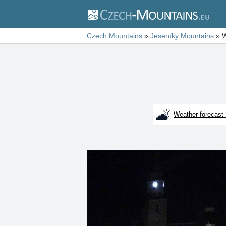
Czech Mountains
»
Jeseníky Mountains
»
W
Weather forecast 