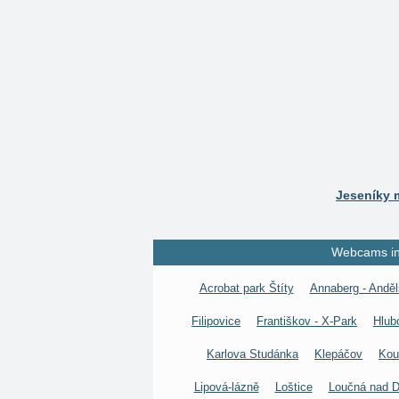
Jeseníky 
Webcams in 
Acrobat park Štíty
Annaberg - Anděl
Filipovice
Františkov - X-Park
Hlub
Karlova Studánka
Klepáčov
Kou
Lipová-lázně
Loštice
Loučná nad 