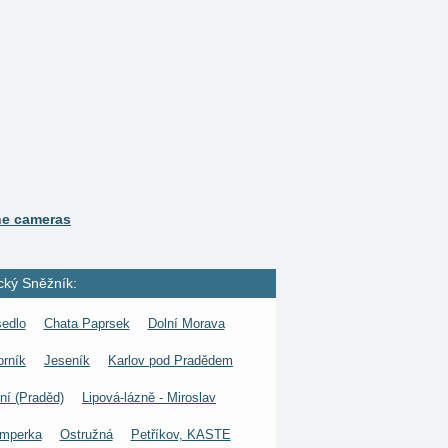
ne cameras
cký Sněžník:
edlo
Chata Paprsek
Dolní Morava
orník
Jeseník
Karlov pod Pradědem
ní (Praděd)
Lipová-lázně - Miroslav
umperka
Ostružná
Petříkov, KASTE