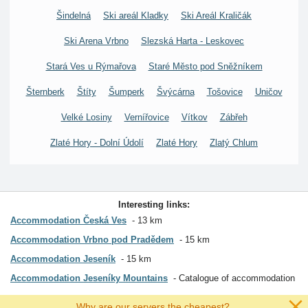
Šindelná
Ski areál Kladky
Ski Areál Kraličák
Ski Arena Vrbno
Slezská Harta - Leskovec
Stará Ves u Rýmařova
Staré Město pod Sněžníkem
Šternberk
Štíty
Šumperk
Švýcárna
Tošovice
Uničov
Velké Losiny
Vernířovice
Vítkov
Zábřeh
Zlaté Hory - Dolní Údolí
Zlaté Hory
Zlatý Chlum
Interesting links:
Accommodation Česká Ves
13 km
Accommodation Vrbno pod Pradědem
15 km
Accommodation Jeseník
15 km
Accommodation Jeseníky Mountains
Catalogue of accommodation
Why are our servers the cheapest?