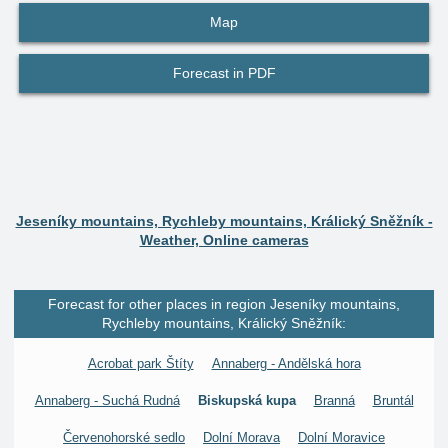
Map
Forecast in PDF
Jeseníky mountains, Rychleby mountains, Králický Sněžník -
Weather, Online cameras
Forecast for other places in region Jeseníky mountains,
Rychleby mountains, Králický Sněžník:
Acrobat park Štíty
Annaberg - Andělská hora
Annaberg - Suchá Rudná
Biskupská kupa
Branná
Bruntál
Červenohorské sedlo
Dolní Morava
Dolní Moravice