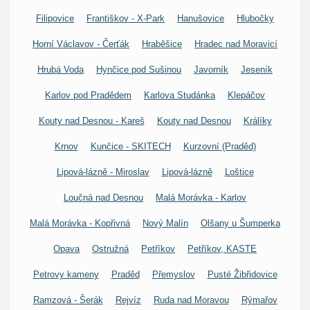
Filipovice
Františkov - X-Park
Hanušovice
Hlubočky
Horní Václavov - Čerťák
Hraběšice
Hradec nad Moravicí
Hrubá Voda
Hynčice pod Sušinou
Javorník
Jeseník
Karlov pod Pradědem
Karlova Studánka
Klepáčov
Kouty nad Desnou - Kareš
Kouty nad Desnou
Králíky
Krnov
Kunčice - SKITECH
Kurzovní (Praděd)
Lipová-lázně - Miroslav
Lipová-lázně
Loštice
Loučná nad Desnou
Malá Morávka - Karlov
Malá Morávka - Kopřivná
Nový Malín
Olšany u Šumperka
Opava
Ostružná
Petříkov
Petříkov, KASTE
Petrovy kameny
Praděd
Přemyslov
Pusté Žibřidovice
Ramzová - Šerák
Rejvíz
Ruda nad Moravou
Rýmařov