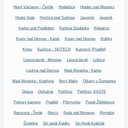
Horní Václavov - Čerťák
Hraběšice
Hradec nad Moravicí
Hrubá Voda
Hynčice pod Sušinou
Javorník
Jeseník
Karlov pod Pradědem
Karlova Studánka
Klepáčov
Kouty nad Desnou - Kareš
Kouty nad Desnou
Králíky
Krnov
Kunčice - SKITECH
Kurzovní (Praděd)
Lipová-lázně - Miroslav
Lipová-lázně
Loštice
Loučná nad Desnou
Malá Morávka - Karlov
Malá Morávka - Kopřivná
Nový Malín
Olšany u Šumperka
Opava
Ostružná
Petříkov
Petříkov, KASTE
Petrovy kameny
Praděd
Přemyslov
Pusté Žibřidovice
Ramzová - Šerák
Rejvíz
Ruda nad Moravou
Rýmařov
Šindelná
Ski areál Kladky
Ski Areál Kraličák