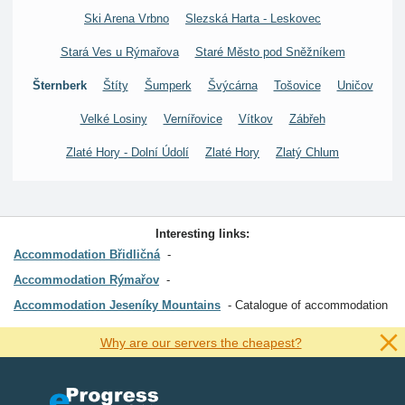
Ski Arena Vrbno
Slezská Harta - Leskovec
Stará Ves u Rýmařova
Staré Město pod Sněžníkem
Šternberk
Štíty
Šumperk
Švýcárna
Tošovice
Uničov
Velké Losiny
Vernířovice
Vítkov
Zábřeh
Zlaté Hory - Dolní Údolí
Zlaté Hory
Zlatý Chlum
Interesting links:
Accommodation Břidličná
Accommodation Rýmařov
Accommodation Jeseníky Mountains
Catalogue of accommodation
Why are our servers the cheapest?