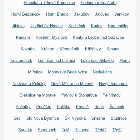
Hluboká u Trhové Kamenice
Hodonín u Kunštátu
Horní Bezděkov
Horní Bradlo
Jakubov
Jalovec
Jeníkov
Jihlava
Jindřichův Hradec
Kadlečák
Kadov
Kameničky
Karasín
Kostelní Myslová
Kouty u Ledče nad Sázavou
Kovářov
Krásné
Křemešník
Křižánky
Krouna
Krucemburk
Lomnice nad Lužnicí
Luka nad Jihlavou
Měřín
Miřetice
Moravské Budějovice
Nedvědice
Nedvězí u Poličky
Nové Město na Moravě
Nový Jimramov
Olešnice na Moravě
Pavlov u Stonařova
Pelhřimov
Počátky
Poděšín
Polička
Proseč
Raná
Šacberk
Seč
Ski Nová Bystřice
Ski Vysoká
Sněžné
Studnice
Svratka
Svratouch
Telč
Tisovec
Třebíč
Třešť