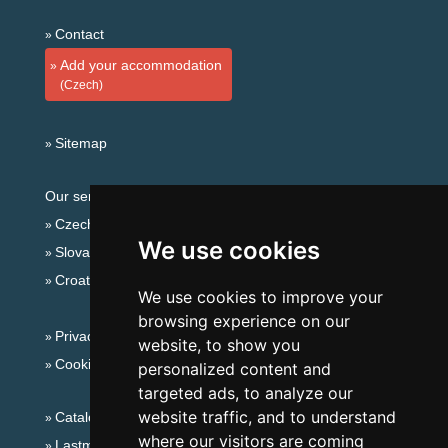
Contact
Add your accommodation
(Czech)
Sitemap
Our servers:
Czech mountains
We use cookies
Slovakian mountains
Croatian Adriatic
We use cookies to improve your
browsing experience on our
Privacy policy
website, to show you
Cookies
personalized content and
targeted ads, to analyze our
website traffic, and to understand
Catalog of accommodation
where our visitors are coming
Lastminute Bohemian-Moravian Highlands