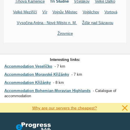
Trhová Kamenice
Tři Studně
Včelákov
Velké Dářko
Velké Meziříčí
Vír
Vojnův Městec
Vojtěchov
Vortová
Vysočina Aréna - Nové Město n. M.
Žďár nad Sázavou
Žirovnice
Interesting links:
Accommodation Veselíčko
7 km
Accommodation Moravské Křižánky
7 km
Accommodation Křižánky
8 km
Accommodation Bohemian-Moravian Highlands
Catalogue of
accommodation
Why are our servers the cheapest?