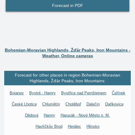
Forecast in PDF
Bohemian-Moravian Highlands, Žďár Peaks, Iron Mountains -
Weather, Online cameras
Forecast for other places in region Bohemian-Moravian
Highlands, Žďár Peaks, Iron Mountains:
Bojanov
Bystré - Hamry
Bystřice nad Pernštejnem
Čeřínek
České Lhotice
Chlumětín
Chotěboř
Dalečín
Daňkovice
Dědová
Hamry
Harusák - Nové Město n. M.
Havlíčkův Brod
Herálec
Hlinsko