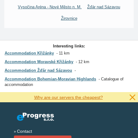
Vysočina Aréna - Nové Město n. M.
Žďár nad Sázavou
Žirovnice
Interesting links:
Accommodation Křižánky
11 km
Accommodation Moravské Křižánky
12 km
Accommodation Žďár nad Sázavou
Accommodation Bohemian-Moravian Highlands
Catalogue of
accommodation
Why are our servers the cheapest?
Contact