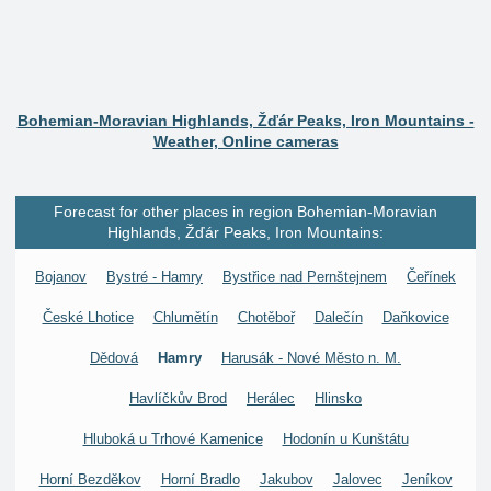
Bohemian-Moravian Highlands, Žďár Peaks, Iron Mountains -
Weather, Online cameras
Forecast for other places in region Bohemian-Moravian
Highlands, Žďár Peaks, Iron Mountains:
Bojanov
Bystré - Hamry
Bystřice nad Pernštejnem
Čeřínek
České Lhotice
Chlumětín
Chotěboř
Dalečín
Daňkovice
Dědová
Hamry
Harusák - Nové Město n. M.
Havlíčkův Brod
Herálec
Hlinsko
Hluboká u Trhové Kamenice
Hodonín u Kunštátu
Horní Bezděkov
Horní Bradlo
Jakubov
Jalovec
Jeníkov