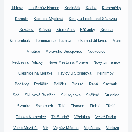
Jihlava
Jindřichův Hradec
Kadlečák
Kadov
Kameničky
Karasín
Kostelní Myslová
Kouty u Ledče nad Sázavou
Kovářov
Krásné
Křemešník
Křižánky
Krouna
Krucemburk
Lomnice nad Lužnicí
Luka nad Jihlavou
Měřín
Miřetice
Moravské Budějovice
Nedvědice
Nedvězí u Poličky
Nové Město na Moravě
Nový Jimramov
Olešnice na Moravě
Pavlov u Stonařova
Pelhřimov
Počátky
Poděšín
Polička
Proseč
Raná
Šacberk
Seč
Ski Nová Bystřice
Ski Vysoká
Sněžné
Studnice
Svratka
Svratouch
Telč
Tisovec
Třebíč
Třešť
Trhová Kamenice
Tři Studně
Včelákov
Velké Dářko
Velké Meziříčí
Vír
Vojnův Městec
Vojtěchov
Vortová