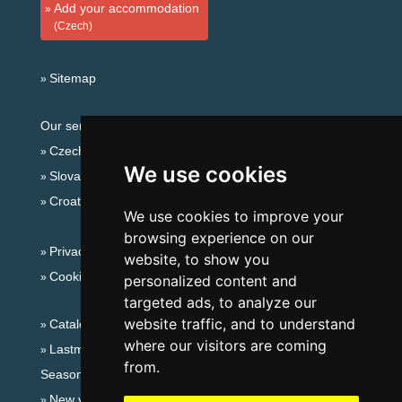
Add your accommodation
(Czech)
Sitemap
Our servers:
Czech mountains
We use cookies
Slovakian mountains
Croatian Adriatic
We use cookies to improve your
browsing experience on our
Privacy policy
website, to show you
Cookies
personalized content and
targeted ads, to analyze our
website traffic, and to understand
Catalog of accommodation
where our visitors are coming
Lastminute Bohemian-Moravian Highlands
from.
Seasonal links:
New year's eve Bohemian-Moravian Highlands