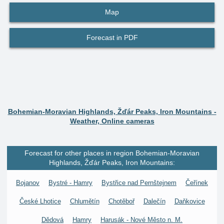
Map
Forecast in PDF
Bohemian-Moravian Highlands, Žďár Peaks, Iron Mountains -
Weather, Online cameras
Forecast for other places in region Bohemian-Moravian
Highlands, Žďár Peaks, Iron Mountains:
Bojanov
Bystré - Hamry
Bystřice nad Pernštejnem
Čeřínek
České Lhotice
Chlumětín
Chotěboř
Dalečín
Daňkovice
Dědová
Hamry
Harusák - Nové Město n. M.