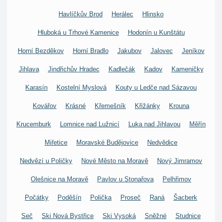
Havlíčkův Brod
Herálec
Hlinsko
Hluboká u Trhové Kamenice
Hodonín u Kunštátu
Horní Bezděkov
Horní Bradlo
Jakubov
Jalovec
Jeníkov
Jihlava
Jindřichův Hradec
Kadlečák
Kadov
Kameničky
Karasín
Kostelní Myslová
Kouty u Ledče nad Sázavou
Kovářov
Krásné
Křemešník
Křižánky
Krouna
Krucemburk
Lomnice nad Lužnicí
Luka nad Jihlavou
Měřín
Miřetice
Moravské Budějovice
Nedvědice
Nedvězí u Poličky
Nové Město na Moravě
Nový Jimramov
Olešnice na Moravě
Pavlov u Stonařova
Pelhřimov
Počátky
Poděšín
Polička
Proseč
Raná
Šacberk
Seč
Ski Nová Bystřice
Ski Vysoká
Sněžné
Studnice