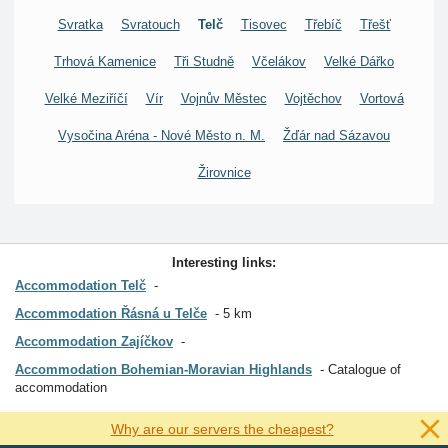
Svratka
Svratouch
Telč
Tisovec
Třebíč
Třešť
Trhová Kamenice
Tři Studně
Včelákov
Velké Dářko
Velké Meziříčí
Vír
Vojnův Městec
Vojtěchov
Vortová
Vysočina Aréna - Nové Město n. M.
Žďár nad Sázavou
Žirovnice
Interesting links:
Accommodation Telč
Accommodation Řásná u Telče
5 km
Accommodation Zajíčkov
Accommodation Bohemian-Moravian Highlands
Catalogue of
accommodation
Why are our servers the cheapest?