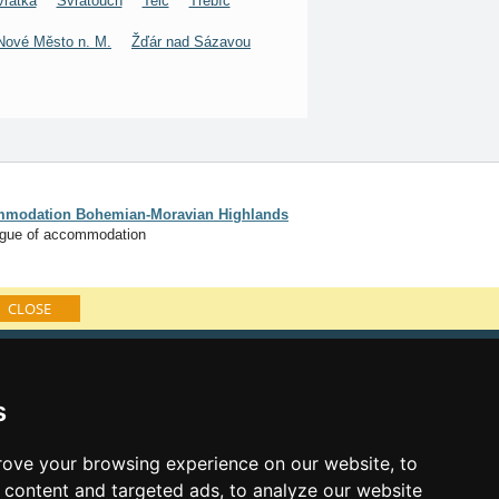
vratka
Svratouch
Telč
Třebíč
Nové Město n. M.
Žďár nad Sázavou
modation Bohemian-Moravian Highlands
ogue of accommodation
CLOSE
of accommodation
te Bohemian-Moravian Highlands
s
inks:
ove your browsing experience on our website, to
's eve Bohemian-Moravian Highlands
content and targeted ads, to analyze our website
's eve in mountains 2025/26