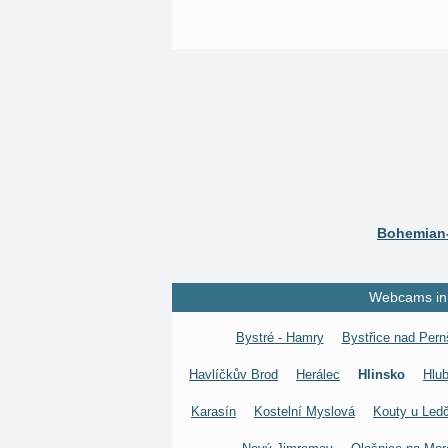
Bohemian-
Webcams in 
Bystré - Hamry
Bystřice nad Pern
Havlíčkův Brod
Herálec
Hlinsko
Hlu
Karasín
Kostelní Myslová
Kouty u Led