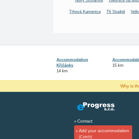
Nový Jimramov
Olešnice na Mor
Trhová Kamenice
Tři Studně
Velk
Accommodation
Accommodatio
Křižánky
15 km
14 km
Why is t
Contact
Add your accommodation
(Czech)