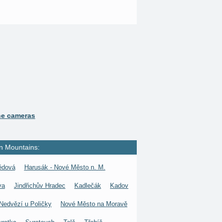
ne cameras
n Mountains:
ědová
Harusák - Nové Město n. M.
va
Jindřichův Hradec
Kadlečák
Kadov
Nedvězí u Poličky
Nové Město na Moravě