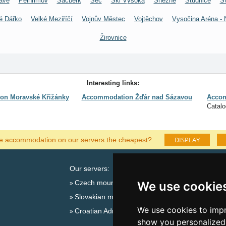
avě
Pelhřimov
Šacberk
Seč
Ski Vysoká
Sněžné
Studnice
S
é Dářko
Velké Meziříčí
Vojnův Městec
Vojtěchov
Vysočina Aréna - 
Žirovnice
Interesting links:
n Moravské Křižánky
Accommodation Žďár nad Sázavou
Accom
Catal
DISPLAY
he accommodation on our servers the cheapest?
Our servers:
Catalog 
Czech mountains
Lastminu
We use cookie
Slovakian mountains
Seasonal l
We use cookies to impr
Croatian Adriatic
New year
show you personalized 
New year