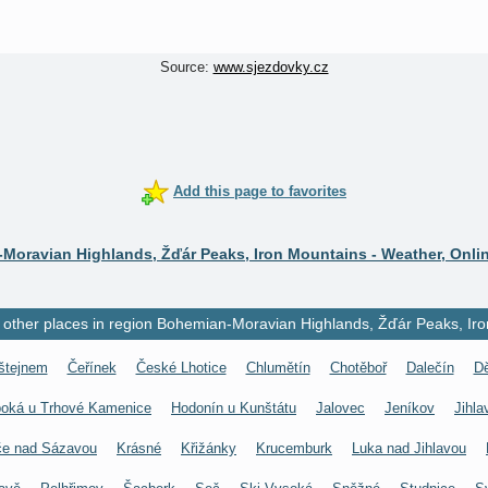
Source:
www.sjezdovky.cz
Add this page to favorites
Moravian Highlands, Žďár Peaks, Iron Mountains - Weather, Onli
other places in region Bohemian-Moravian Highlands, Žďár Peaks, Iro
štejnem
Čeřínek
České Lhotice
Chlumětín
Chotěboř
Dalečín
D
boká u Trhové Kamenice
Hodonín u Kunštátu
Jalovec
Jeníkov
Jihla
če nad Sázavou
Krásné
Křižánky
Krucemburk
Luka nad Jihlavou