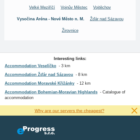
Velké Meziříčí
Vojnův Městec
Vojtěchov
Vysočina Aréna - Nové Město n. M.
Žďár nad Sázavou
Žirovnice
Interesting links:
Accommodation Veselíčko
3 km
Accommodation Žďár nad Sázavou
8 km
Accommodation Moravské Křižánky
12 km
Accommodation Bohemian-Moravian Highlands
Catalogue of
accommodation
Why are our servers the cheapest?