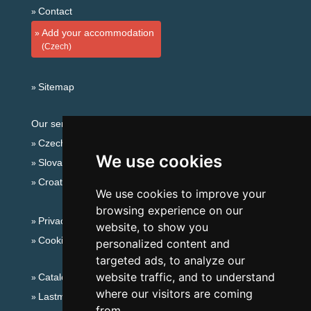
Contact
Add your accommodation
(Czech)
Sitemap
Our servers:
Czech mountains
We use cookies
Slovakian mountains
Croatian Adriatic
We use cookies to improve your
browsing experience on our
Privacy policy
website, to show you
Cookies
personalized content and
targeted ads, to analyze our
website traffic, and to understand
Catalog of accommodation
where our visitors are coming
Lastminute Bohemian-Moravian Highlands
from.