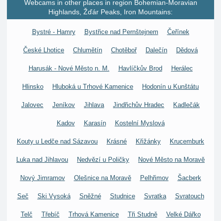
Webcams in other places in region Bohemian-Moravian
Highlands, Žďár Peaks, Iron Mountains:
Bystré - Hamry
Bystřice nad Pernštejnem
Čeřínek
České Lhotice
Chlumětín
Chotěboř
Dalečín
Dědová
Harusák - Nové Město n. M.
Havlíčkův Brod
Herálec
Hlinsko
Hluboká u Trhové Kamenice
Hodonín u Kunštátu
Jalovec
Jeníkov
Jihlava
Jindřichův Hradec
Kadlečák
Kadov
Karasín
Kostelní Myslová
Kouty u Ledče nad Sázavou
Krásné
Křižánky
Krucemburk
Luka nad Jihlavou
Nedvězí u Poličky
Nové Město na Moravě
Nový Jimramov
Olešnice na Moravě
Pelhřimov
Šacberk
Seč
Ski Vysoká
Sněžné
Studnice
Svratka
Svratouch
Telč
Třebíč
Trhová Kamenice
Tři Studně
Velké Dářko