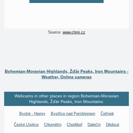
Source:
www.chmi.cz
Bohemian-Moravian Highlands, Žďár Peaks, Iron Mountains -
Weather, Online cameras
Webcams in other places in region Bohemian-Moravian
Highlands, Žďár Peaks, Iron Mountains:
Bystré - Hamry
Bystřice nad Pernštejnem
Čeřínek
České Lhotice
Chlumětín
Chotěboř
Dalečín
Dědová