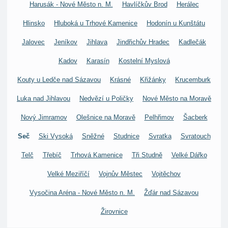
Harusák - Nové Město n. M.
Havlíčkův Brod
Herálec
Hlinsko
Hluboká u Trhové Kamenice
Hodonín u Kunštátu
Jalovec
Jeníkov
Jihlava
Jindřichův Hradec
Kadlečák
Kadov
Karasín
Kostelní Myslová
Kouty u Ledče nad Sázavou
Krásné
Křižánky
Krucemburk
Luka nad Jihlavou
Nedvězí u Poličky
Nové Město na Moravě
Nový Jimramov
Olešnice na Moravě
Pelhřimov
Šacberk
Seč
Ski Vysoká
Sněžné
Studnice
Svratka
Svratouch
Telč
Třebíč
Trhová Kamenice
Tři Studně
Velké Dářko
Velké Meziříčí
Vojnův Městec
Vojtěchov
Vysočina Aréna - Nové Město n. M.
Žďár nad Sázavou
Žirovnice