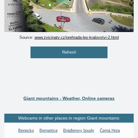
Source:
www.zvicinatv.cz/prehrada-les-kralovstvi-2.html
Refresh
Giant mountains - Weather, Online cameras
Webcams in other places in region Giant mountains:
Benecko
Bernartice
Brádlerovy boudy
Černá Hora