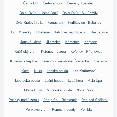
Černý Důl
Čertova hora
Červený Kostelec
Dolní Dvůr - Luisino údolí
Dolní Dvůr - Ski Family
Dvůr Králové n. L.
Harrachov
Herlíkovice - Bubákov
Horní Mísečky
Hostinné
Jablonec nad Jizerou
Jakuszyce
Janské Lázně
Jilemnice
Kamenec
Karpacz
Kněžický vrch
Kořenov - Jizera
Kořenov - Příchovice
Kořenov - Rejdice
Kořenov - view-tower Štěpánka
Košťálov
Kotel
Kuks
Labská bouda
Les Království
Liberecká bouda
Luční bouda
Lysá hora
Malá Úpa
Mladé Buky
Moravská bouda
Nová Paka
Paseky nad Jizerou
Pec p.Sn. - Relaxpark
Pec pod Sněžkou
Penkavci vrch
Pomezní boudy
Poniklá