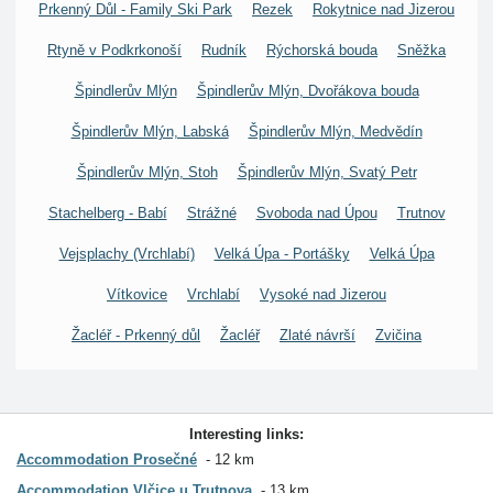
Prkenný Důl - Family Ski Park
Rezek
Rokytnice nad Jizerou
Rtyně v Podkrkonoší
Rudník
Rýchorská bouda
Sněžka
Špindlerův Mlýn
Špindlerův Mlýn, Dvořákova bouda
Špindlerův Mlýn, Labská
Špindlerův Mlýn, Medvědín
Špindlerův Mlýn, Stoh
Špindlerův Mlýn, Svatý Petr
Stachelberg - Babí
Strážné
Svoboda nad Úpou
Trutnov
Vejsplachy (Vrchlabí)
Velká Úpa - Portášky
Velká Úpa
Vítkovice
Vrchlabí
Vysoké nad Jizerou
Žacléř - Prkenný důl
Žacléř
Zlaté návrší
Zvičina
Interesting links:
Accommodation Prosečné
12 km
Accommodation Vlčice u Trutnova
13 km