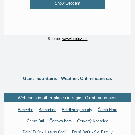
Show webcam
Source:
www.bretcz.cz
Giant mountains - Weather, Online cameras
Webcams in other places in region Giant mountains:
Benecko
Bernartice
Brádlerovy boudy
Černá Hora
Černý Důl
Čertova hora
Červený Kostelec
Dolní Dvůr - Luisino údolí
Dolní Dvůr - Ski Family