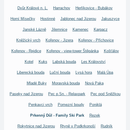
Dvůr Králové n. L.
Harrachov
Herlíkovice - Bubákov
Horní Mísečky
Hostinné
Jablonec nad Jizerou
Jakuszyce
Janské Lázně
Jilemnice
Kamenec
Karpacz
Kněžický vrch
Kořenov - Jizera
Kořenov - Příchovice
Kořenov - Rejdice
Kořenov - view-tower Štěpánka
Košťálov
Kotel
Kuks
Labská bouda
Les Království
Liberecká bouda
Luční bouda
Lysá hora
Malá Úpa
Mladé Buky
Moravská bouda
Nová Paka
Paseky nad Jizerou
Pec p.Sn. - Relaxpark
Pec pod Sněžkou
Penkavci vrch
Pomezní boudy
Poniklá
Prkenný Důl - Family Ski Park
Rezek
Rokytnice nad Jizerou
Rtyně v Podkrkonoší
Rudník