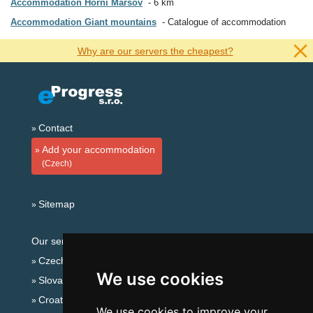
Accommodation Horní Maršov
6 km
Accommodation Giant mountains
Catalogue of accommodation
Why are our servers the cheapest?
Contact
Add your accommodation
(Czech)
Sitemap
Our servers:
Czech mountains
We use cookies
Slovakian mountains
Croatian Adriatic
We use cookies to improve your