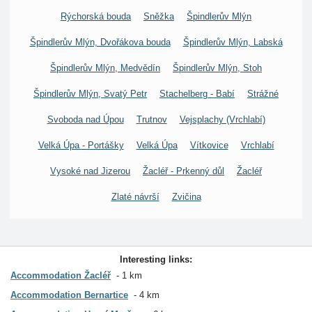
Rýchorská bouda
Sněžka
Špindlerův Mlýn
Špindlerův Mlýn, Dvořákova bouda
Špindlerův Mlýn, Labská
Špindlerův Mlýn, Medvědín
Špindlerův Mlýn, Stoh
Špindlerův Mlýn, Svatý Petr
Stachelberg - Babí
Strážné
Svoboda nad Úpou
Trutnov
Vejsplachy (Vrchlabí)
Velká Úpa - Portášky
Velká Úpa
Vítkovice
Vrchlabí
Vysoké nad Jizerou
Žacléř - Prkenný důl
Žacléř
Zlaté návrší
Zvičina
Interesting links:
Accommodation Žacléř
1 km
Accommodation Bernartice
4 km