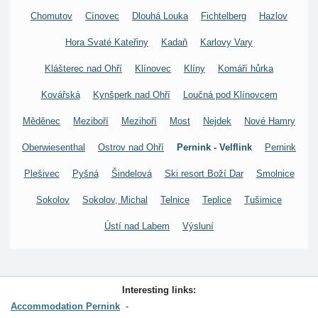
Chomutov
Cínovec
Dlouhá Louka
Fichtelberg
Hazlov
Hora Svaté Kateřiny
Kadaň
Karlovy Vary
Klášterec nad Ohří
Klínovec
Klíny
Komáří hůrka
Kovářská
Kynšperk nad Ohří
Loučná pod Klínovcem
Měděnec
Meziboří
Mezihoří
Most
Nejdek
Nové Hamry
Oberwiesenthal
Ostrov nad Ohří
Pernink - Velflink
Pernink
Plešivec
Pyšná
Šindelová
Ski resort Boží Dar
Smolnice
Sokolov
Sokolov, Michal
Telnice
Teplice
Tušimice
Ústí nad Labem
Výsluní
Interesting links:
Accommodation Pernink