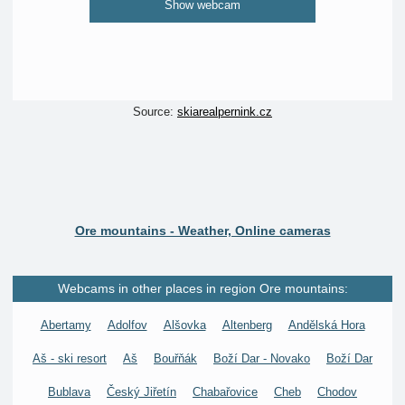
Show webcam
Source:
skiarealpernink.cz
Ore mountains - Weather, Online cameras
Webcams in other places in region Ore mountains:
Abertamy
Adolfov
Alšovka
Altenberg
Andělská Hora
Aš - ski resort
Aš
Bouřňák
Boží Dar - Novako
Boží Dar
Bublava
Český Jiřetín
Chabařovice
Cheb
Chodov