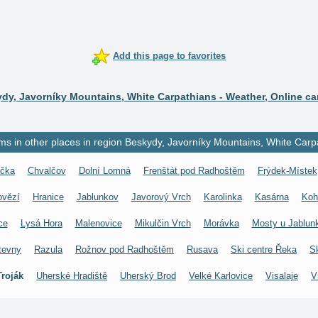
Add this page to favorites
dy, Javorníky Mountains, White Carpathians - Weather, Online c
 in other places in region Beskydy, Javorníky Mountains, White Carp
ička
Chvalčov
Dolní Lomná
Frenštát pod Radhoštěm
Frýdek-Místek
ovězí
Hranice
Jablunkov
Javorový Vrch
Karolinka
Kasárna
Koh
ce
Lysá Hora
Malenovice
Mikulčin Vrch
Morávka
Mosty u Jablun
tevny
Razula
Rožnov pod Radhoštěm
Rusava
Ski centre Řeka
S
Troják
Uherské Hradiště
Uherský Brod
Velké Karlovice
Visalaje
V