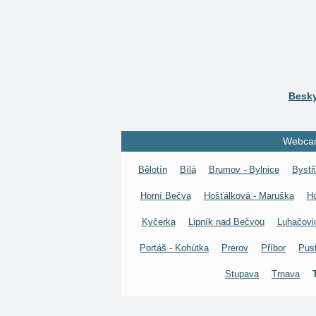
Besky
Webcams
Bělotín
Bílá
Brumov - Bylnice
Bystř
Horní Bečva
Hošťálková - Maruška
H
Kyčerka
Lipník nad Bečvou
Luhačovi
Portáš - Kohútka
Prerov
Příbor
Pus
Stupava
Trnava