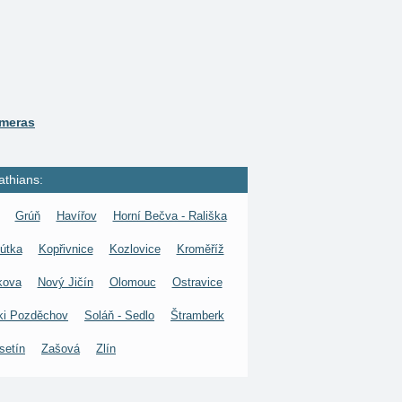
ameras
athians:
Grúň
Havířov
Horní Bečva - Rališka
útka
Kopřivnice
Kozlovice
Kroměříž
kova
Nový Jičín
Olomouc
Ostravice
ki Pozděchov
Soláň - Sedlo
Štramberk
setín
Zašová
Zlín