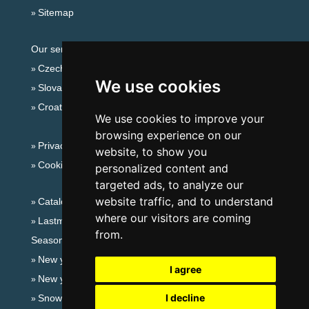
Sitemap
Our servers:
Czech mountains
We use cookies
Slovakian mountains
Croatian Adriatic
We use cookies to improve your
browsing experience on our
Privacy policy
website, to show you
Cookies
personalized content and
targeted ads, to analyze our
website traffic, and to understand
Catalog of accommodation
where our visitors are coming
Lastminute Beskydy Mountains
from.
Seasonal links:
New year's eve Beskydy Mountains
I agree
New year's eve in mountains 2025/26
I decline
Snow forecast