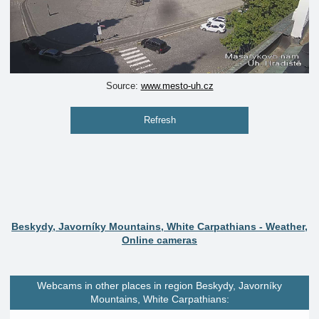
Source:
www.mesto-uh.cz
Refresh
Beskydy, Javorníky Mountains, White Carpathians - Weather,
Online cameras
Webcams in other places in region Beskydy, Javorníky
Mountains, White Carpathians: