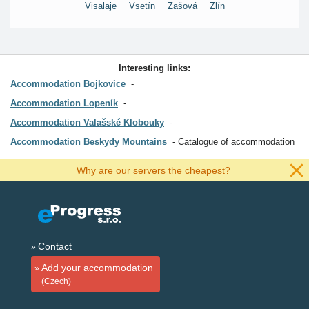
Visalaje
Vsetín
Zašová
Zlín
Interesting links:
Accommodation Bojkovice
Accommodation Lopeník
Accommodation Valašské Klobouky
Accommodation Beskydy Mountains
Catalogue of accommodation
Why are our servers the cheapest?
Contact
Add your accommodation
(Czech)