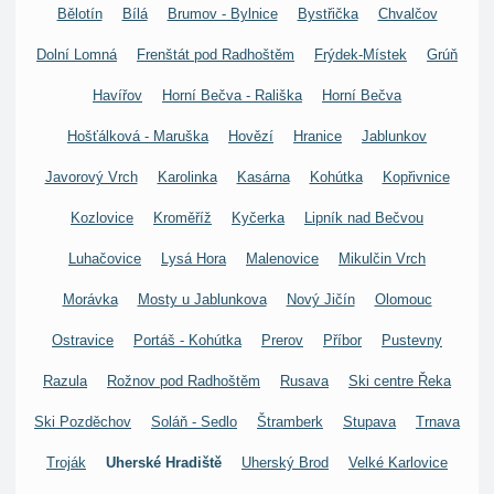
Bělotín
Bílá
Brumov - Bylnice
Bystřička
Chvalčov
Dolní Lomná
Frenštát pod Radhoštěm
Frýdek-Místek
Grúň
Havířov
Horní Bečva - Rališka
Horní Bečva
Hošťálková - Maruška
Hovězí
Hranice
Jablunkov
Javorový Vrch
Karolinka
Kasárna
Kohútka
Kopřivnice
Kozlovice
Kroměříž
Kyčerka
Lipník nad Bečvou
Luhačovice
Lysá Hora
Malenovice
Mikulčin Vrch
Morávka
Mosty u Jablunkova
Nový Jičín
Olomouc
Ostravice
Portáš - Kohútka
Prerov
Příbor
Pustevny
Razula
Rožnov pod Radhoštěm
Rusava
Ski centre Řeka
Ski Pozděchov
Soláň - Sedlo
Štramberk
Stupava
Trnava
Troják
Uherské Hradiště
Uherský Brod
Velké Karlovice