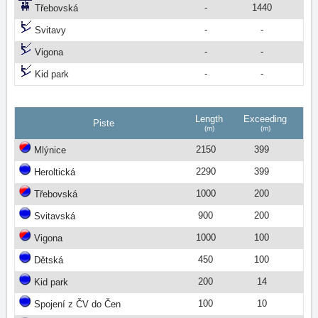
-
1440
Třebovská
-
-
Svitavy
-
-
Vigona
-
-
Kid park
Length
Exceeding
Piste
(m)
(m)
2150
399
Mlýnice
2290
399
Heroltická
1000
200
Třebovská
900
200
Svitavská
1000
100
Vigona
450
100
Dětská
200
14
Kid park
100
10
Spojení z ČV do Čen