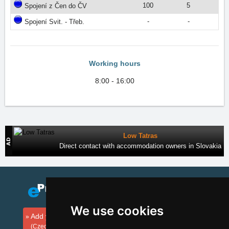
100
5
Spojení z Čen do ČV
-
-
Spojení Svit. - Třeb.
Working hours
8:00 - 16:00
Low Tatras
Direct contact with accommodation owners in Slovakia
We use cookies
Add your accommodation
(Czech)