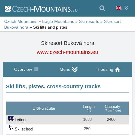
Czech Mountains
»
Eagle Mountains
»
Ski resorts
»
Skiresort
Buková hora
»
Ski lifts
and pistes
Skiresort Buková hora
www.czech-mountains.eu
Overview
Menu
Housing
Ski lifts, pistes, cross-country tracks
Length
Capacity
Lift/Funicular
(m)
(Pers./hour)
1688
2400
Leitner
250
-
Ski school