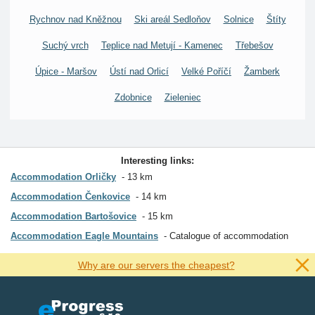
Rychnov nad Kněžnou
Ski areál Sedloňov
Solnice
Štíty
Suchý vrch
Teplice nad Metují - Kamenec
Třebešov
Úpice - Maršov
Ústí nad Orlicí
Velké Poříčí
Žamberk
Zdobnice
Zieleniec
Interesting links:
Accommodation Orličky
13 km
Accommodation Čenkovice
14 km
Accommodation Bartošovice
15 km
Accommodation Eagle Mountains
Catalogue of accommodation
Why are our servers the cheapest?