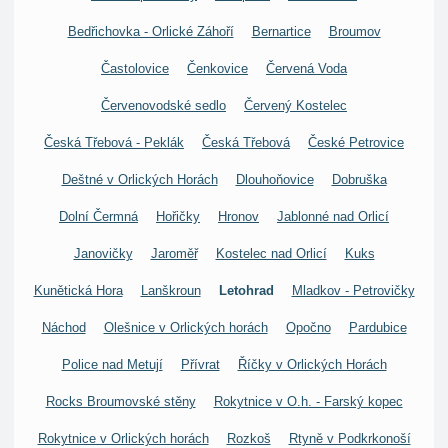
Bedřichovka - Orlické Záhoří
Bernartice
Broumov
Častolovice
Čenkovice
Červená Voda
Červenovodské sedlo
Červený Kostelec
Česká Třebová - Peklák
Česká Třebová
České Petrovice
Deštné v Orlických Horách
Dlouhoňovice
Dobruška
Dolní Čermná
Hořičky
Hronov
Jablonné nad Orlicí
Janovičky
Jaroměř
Kostelec nad Orlicí
Kuks
Kunětická Hora
Lanškroun
Letohrad
Mladkov - Petrovičky
Náchod
Olešnice v Orlických horách
Opočno
Pardubice
Police nad Metují
Přívrat
Říčky v Orlických Horách
Rocks Broumovské stěny
Rokytnice v O.h. - Farský kopec
Rokytnice v Orlických horách
Rozkoš
Rtyně v Podkrkonoší