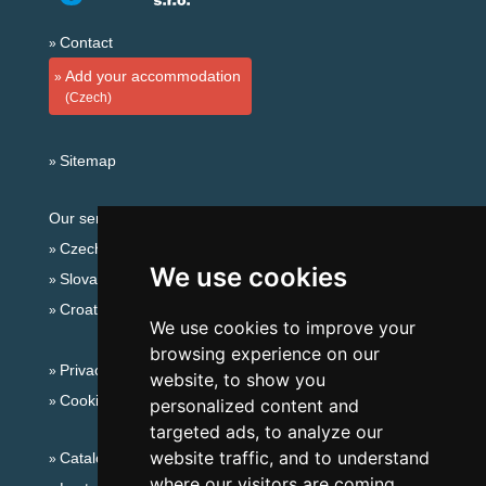
Contact
Add your accommodation
(Czech)
Sitemap
Our servers:
Czech mountains
We use cookies
Slovakian mountains
Croatian Adriatic
We use cookies to improve your
browsing experience on our
Privacy policy
website, to show you
Cookies
personalized content and
targeted ads, to analyze our
website traffic, and to understand
Catalog of accommodation
where our visitors are coming