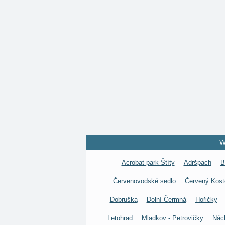
W
Acrobat park Štíty
Adršpach
B
Červenovodské sedlo
Červený Kost
Dobruška
Dolní Čermná
Hořičky
Letohrad
Mladkov - Petrovičky
Nác