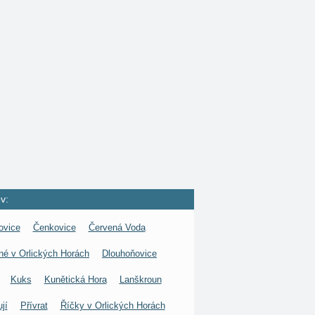
v:
ovice
Čenkovice
Červená Voda
né v Orlických Horách
Dlouhoňovice
Kuks
Kunětická Hora
Lanškroun
jí
Přívrat
Říčky v Orlických Horách