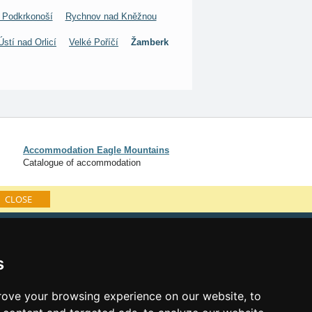
 Podkrkonoší
Rychnov nad Kněžnou
Ústí nad Orlicí
Velké Poříčí
Žamberk
Accommodation Eagle Mountains
Catalogue of accommodation
CLOSE
log of accommodation
minute Eagle Mountains
s
al links:
ove your browsing experience on our website, to
year's eve Eagle Mountains