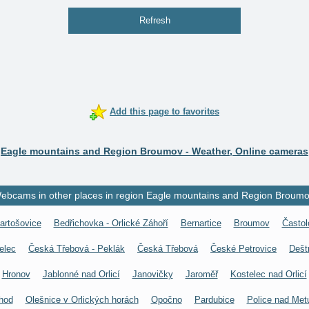
Refresh
Add this page to favorites
Eagle mountains and Region Broumov - Weather, Online cameras
ebcams in other places in region Eagle mountains and Region Broumo
artošovice
Bedřichovka - Orlické Záhoří
Bernartice
Broumov
Častol
elec
Česká Třebová - Peklák
Česká Třebová
České Petrovice
Dešt
Hronov
Jablonné nad Orlicí
Janovičky
Jaroměř
Kostelec nad Orlicí
hod
Olešnice v Orlických horách
Opočno
Pardubice
Police nad Metu