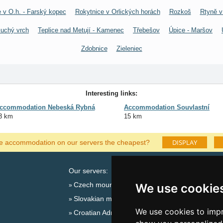
 v O.h. - Farský kopec
Rokytnice v Orlických horách
Rozkoš
Rtyně v
uchý vrch
Teplice nad Metují - Kamenec
Třebešov
Úpice - Maršov
Zdobnice
Zieleniec
Interesting links:
ccommodation Nebeská Rybná
Accommodation Souvlastní
3 km
15 km
DISPLAY
he accommodation on our servers the cheapest?
Our servers:
Cata
Czech mountains
Last
We use cookie
Slovakian mountains
Season
We use cookies to impr
Croatian Adriatic
New 