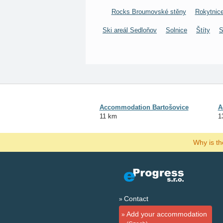
Rocks Broumovské stěny
Rokytnice
Ski areál Sedloňov
Solnice
Štíty
S
Accommodation Bartošovice
A
11 km
1
Why is t
Contact
Add your accommodation