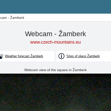
cam - Žamberk
Webcam - Žamberk
www.czech-mountains.eu
Weather forecast Žamberk
Sites of place Žamberk
Webcam view of the square in Žamberk