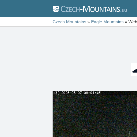
Czech Mountains
»
Eagle Mountains
»
Web