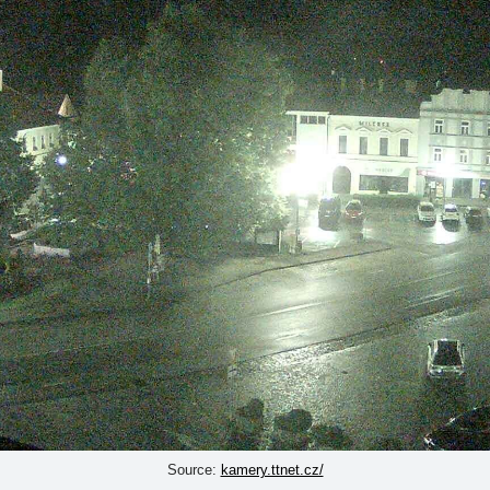
Source:
kamery.ttnet.cz/