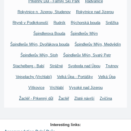
Prkenný Důl - Family Ski Park
Radvanice
Rokytnice n. Jizerou, Studenov
Rokytnice nad Jizerou
Rtyně v Podkrkonoší
Rudník
Rýchorská bouda
Sněžka
Špindlerova Bouda
Špindlerův Mlýn
Špindlerův Mlýn, Dvořákova bouda
Špindlerův Mlýn, Medvědín
Špindlerův Mlýn, Stoh
Špindlerův Mlýn, Svatý Petr
Stachelberg - Babí
Strážné
Svoboda nad Úpou
Trutnov
Vejsplachy (Vrchlabí)
Velká Úpa - Portášky
Velká Úpa
Vítkovice
Vrchlabí
Vysoké nad Jizerou
Žacléř - Prkenný důl
Žacléř
Zlaté návrší
Zvičina
Interesting links: