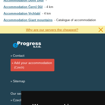
Accommodation Dolní Dvůr
Accommodation Černý Důl
4 km
Accommodation Vrchlabí
4 km
Accommodation Giant mountains
Catalogue of accommodation
Why are our servers the cheapest?
Contact
Add your accommodation
(Czech)
Sitemap
Our servers:
Czech mountains