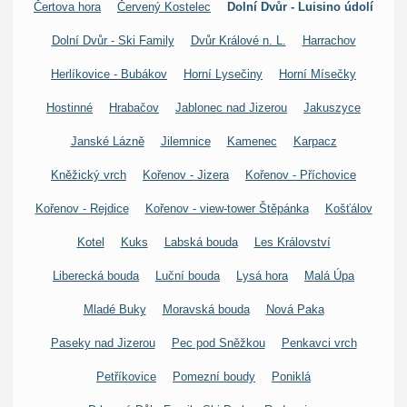
Čertova hora
Červený Kostelec
Dolní Dvůr - Luisino údolí
Dolní Dvůr - Ski Family
Dvůr Králové n. L.
Harrachov
Herlíkovice - Bubákov
Horní Lysečiny
Horní Mísečky
Hostinné
Hrabačov
Jablonec nad Jizerou
Jakuszyce
Janské Lázně
Jilemnice
Kamenec
Karpacz
Kněžický vrch
Kořenov - Jizera
Kořenov - Příchovice
Kořenov - Rejdice
Kořenov - view-tower Štěpánka
Košťálov
Kotel
Kuks
Labská bouda
Les Království
Liberecká bouda
Luční bouda
Lysá hora
Malá Úpa
Mladé Buky
Moravská bouda
Nová Paka
Paseky nad Jizerou
Pec pod Sněžkou
Penkavci vrch
Petříkovice
Pomezní boudy
Poniklá