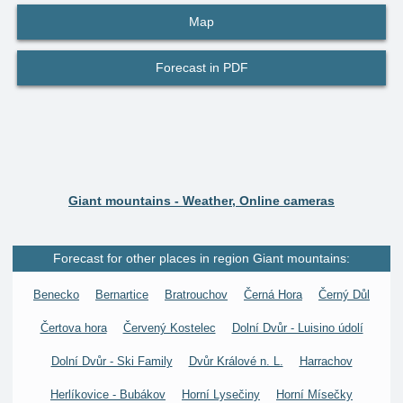
Map
Forecast in PDF
Giant mountains - Weather, Online cameras
Forecast for other places in region Giant mountains:
Benecko
Bernartice
Bratrouchov
Černá Hora
Černý Důl
Čertova hora
Červený Kostelec
Dolní Dvůr - Luisino údolí
Dolní Dvůr - Ski Family
Dvůr Králové n. L.
Harrachov
Herlíkovice - Bubákov
Horní Lysečiny
Horní Mísečky