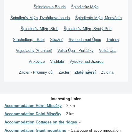
Špindlerova Bouda
Špindlerův Mlýn
Špindlerův Mlýn, Dvořákova bouda
Špindlerův Mlýn, Medvědín
Špindlerův Mlýn, Stoh
Špindlerův Mlýn, Svatý Petr
Stachelberg - Babí
Strážné
Svoboda nad Úpou
Trutnov
Vejsplachy (Vrchlabí)
Velká Úpa - Portášky
Velká Úpa
Vítkovice
Vrchlabí
Vysoké nad Jizerou
Žacléř - Prkenný důl
Žacléř
Zlaté návrší
Zvičina
Interesting links:
Accommodation Horní Mísečky
2 km
Accommodation Dolní Mísečky
2 km
Accommodation Cottages on the ridges
Accommodation Giant mountains
Catalogue of accommodation