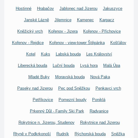
Hostinné
Hrabačov
Jablonec nad Jizerou
Jakuszyce
Janské Lázně
Jilemnice
Kamenec
Karpacz
Kněžický vrch
Kořenov - Jizera
Kořenov - Příchovice
Kořenov - Rejdice
Kořenov - view-tower Štěpánka
Košťálov
Kotel
Kuks
Labská bouda
Les Království
Liberecká bouda
Luční bouda
Lysá hora
Malá Úpa
Mladé Buky
Moravská bouda
Nová Paka
Paseky nad Jizerou
Pec pod Sněžkou
Penkavci vrch
Petříkovice
Pomezní boudy
Poniklá
Prkenný Důl - Family Ski Park
Radvanice
Rokytnice n. Jizerou, Studenov
Rokytnice nad Jizerou
Rtyně v Podkrkonoší
Rudník
Rýchorská bouda
Sněžka