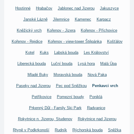
Hostinné
Hrabačov
Jablonec nad Jizerou
Jakuszyce
Janské Lázně
Jilemnice
Kamenec
Karpacz
Kněžický vrch
Kořenov - Jizera
Kořenov - Příchovice
Kořenov - Rejdice
Kořenov - view-tower Štěpánka
Košťálov
Kotel
Kuks
Labská bouda
Les Království
Liberecká bouda
Luční bouda
Lysá hora
Malá Úpa
Mladé Buky
Moravská bouda
Nová Paka
Paseky nad Jizerou
Pec pod Sněžkou
Penkavci vrch
Petříkovice
Pomezní boudy
Poniklá
Prkenný Důl - Family Ski Park
Radvanice
Rokytnice n. Jizerou, Studenov
Rokytnice nad Jizerou
Rtyně v Podkrkonoší
Rudník
Rýchorská bouda
Sněžka