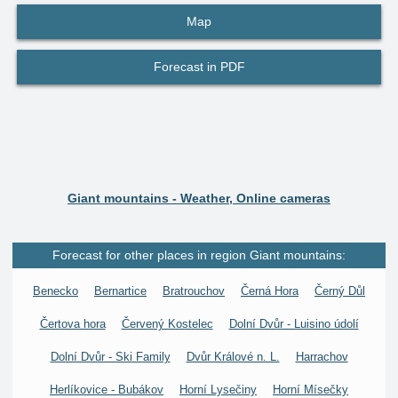
Map
Forecast in PDF
Giant mountains - Weather, Online cameras
Forecast for other places in region Giant mountains:
Benecko
Bernartice
Bratrouchov
Černá Hora
Černý Důl
Čertova hora
Červený Kostelec
Dolní Dvůr - Luisino údolí
Dolní Dvůr - Ski Family
Dvůr Králové n. L.
Harrachov
Herlíkovice - Bubákov
Horní Lysečiny
Horní Mísečky