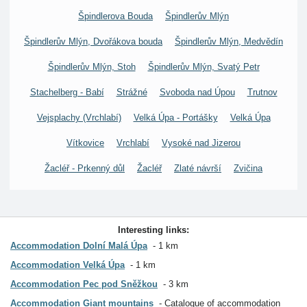
Špindlerova Bouda
Špindlerův Mlýn
Špindlerův Mlýn, Dvořákova bouda
Špindlerův Mlýn, Medvědín
Špindlerův Mlýn, Stoh
Špindlerův Mlýn, Svatý Petr
Stachelberg - Babí
Strážné
Svoboda nad Úpou
Trutnov
Vejsplachy (Vrchlabí)
Velká Úpa - Portášky
Velká Úpa
Vítkovice
Vrchlabí
Vysoké nad Jizerou
Žacléř - Prkenný důl
Žacléř
Zlaté návrší
Zvičina
Interesting links:
Accommodation Dolní Malá Úpa
1 km
Accommodation Velká Úpa
1 km
Accommodation Pec pod Sněžkou
3 km
Accommodation Giant mountains
Catalogue of accommodation