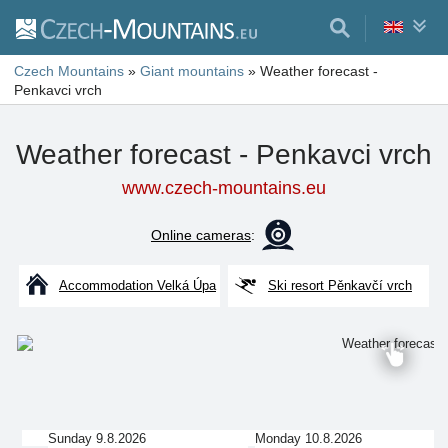
Czech Mountains
»
Giant mountains
»
Weather forecast -
Penkavci vrch
Weather forecast - Penkavci vrch
www.czech-mountains.eu
Online cameras
:
Accommodation Velká Úpa
Ski resort Pěnkavčí vrch
Sunday 9.8.2026
Monday 10.8.2026