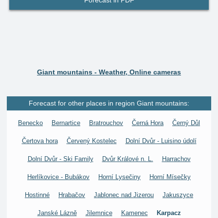
Forecast in PDF
Giant mountains - Weather, Online cameras
Forecast for other places in region Giant mountains:
Benecko
Bernartice
Bratrouchov
Černá Hora
Černý Důl
Čertova hora
Červený Kostelec
Dolní Dvůr - Luisino údolí
Dolní Dvůr - Ski Family
Dvůr Králové n. L.
Harrachov
Herlíkovice - Bubákov
Horní Lysečiny
Horní Mísečky
Hostinné
Hrabačov
Jablonec nad Jizerou
Jakuszyce
Janské Lázně
Jilemnice
Kamenec
Karpacz