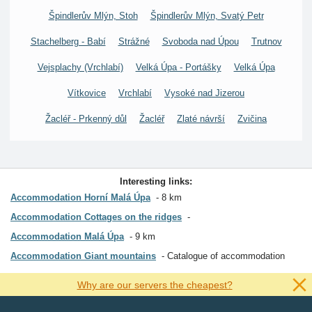
Špindlerův Mlýn, Stoh
Špindlerův Mlýn, Svatý Petr
Stachelberg - Babí
Strážné
Svoboda nad Úpou
Trutnov
Vejsplachy (Vrchlabí)
Velká Úpa - Portášky
Velká Úpa
Vítkovice
Vrchlabí
Vysoké nad Jizerou
Žacléř - Prkenný důl
Žacléř
Zlaté návrší
Zvičina
Interesting links:
Accommodation Horní Malá Úpa
8 km
Accommodation Cottages on the ridges
Accommodation Malá Úpa
9 km
Accommodation Giant mountains
Catalogue of accommodation
Why are our servers the cheapest?