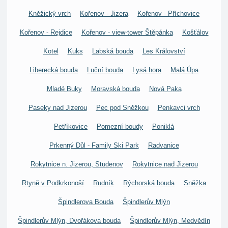
Kněžický vrch
Kořenov - Jizera
Kořenov - Příchovice
Kořenov - Rejdice
Kořenov - view-tower Štěpánka
Košťálov
Kotel
Kuks
Labská bouda
Les Království
Liberecká bouda
Luční bouda
Lysá hora
Malá Úpa
Mladé Buky
Moravská bouda
Nová Paka
Paseky nad Jizerou
Pec pod Sněžkou
Penkavci vrch
Petříkovice
Pomezní boudy
Poniklá
Prkenný Důl - Family Ski Park
Radvanice
Rokytnice n. Jizerou, Studenov
Rokytnice nad Jizerou
Rtyně v Podkrkonoší
Rudník
Rýchorská bouda
Sněžka
Špindlerova Bouda
Špindlerův Mlýn
Špindlerův Mlýn, Dvořákova bouda
Špindlerův Mlýn, Medvědín