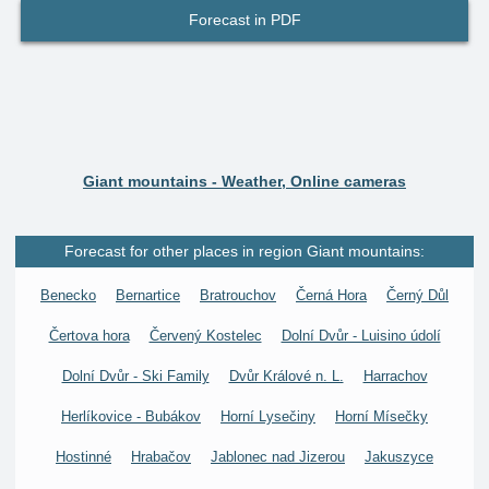
Forecast in PDF
Giant mountains - Weather, Online cameras
Forecast for other places in region Giant mountains:
Benecko
Bernartice
Bratrouchov
Černá Hora
Černý Důl
Čertova hora
Červený Kostelec
Dolní Dvůr - Luisino údolí
Dolní Dvůr - Ski Family
Dvůr Králové n. L.
Harrachov
Herlíkovice - Bubákov
Horní Lysečiny
Horní Mísečky
Hostinné
Hrabačov
Jablonec nad Jizerou
Jakuszyce