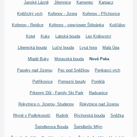
Janské Lázně
Jilemnice
Kamenec
Karpacz
Kněžický vrch
Kořenov - Jizera
Kořenov - Příchovice
Kořenov - Rejdice
Kořenov - view-tower Štěpánka
Košťálov
Kotel
Kuks
Labská bouda
Les Království
Liberecká bouda
Luční bouda
Lysá hora
Malá Úpa
Mladé Buky
Moravská bouda
Nová Paka
Paseky nad Jizerou
Pec pod Sněžkou
Penkavci vrch
Petříkovice
Pomezní boudy
Poniklá
Prkenný Důl - Family Ski Park
Radvanice
Rokytnice n. Jizerou, Studenov
Rokytnice nad Jizerou
Rtyně v Podkrkonoší
Rudník
Rýchorská bouda
Sněžka
Špindlerova Bouda
Špindlerův Mlýn