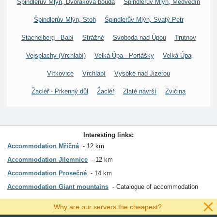
Špindlerův Mlýn, Dvořákova bouda
Špindlerův Mlýn, Medvědín
Špindlerův Mlýn, Stoh
Špindlerův Mlýn, Svatý Petr
Stachelberg - Babí
Strážné
Svoboda nad Úpou
Trutnov
Vejsplachy (Vrchlabí)
Velká Úpa - Portášky
Velká Úpa
Vítkovice
Vrchlabí
Vysoké nad Jizerou
Žacléř - Prkenný důl
Žacléř
Zlaté návrší
Zvičina
Interesting links:
Accommodation Mříčná
12 km
Accommodation Jilemnice
12 km
Accommodation Prosečné
14 km
Accommodation Giant mountains
Catalogue of accommodation
Why are our servers the cheapest?