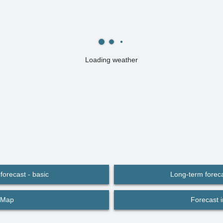
Loading weather
forecast - basic
Long-term foreca
Map
Forecast 