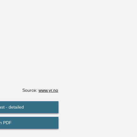
Source:
www.yr.no
st - detailed
in PDF