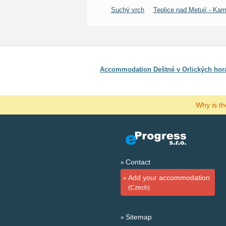
Suchý vrch
Teplice nad Metují - Ka
Accommodation Deštné v Orlických hor
Why is t
Contact
Add your accommodation
(Czech)
Sitemap