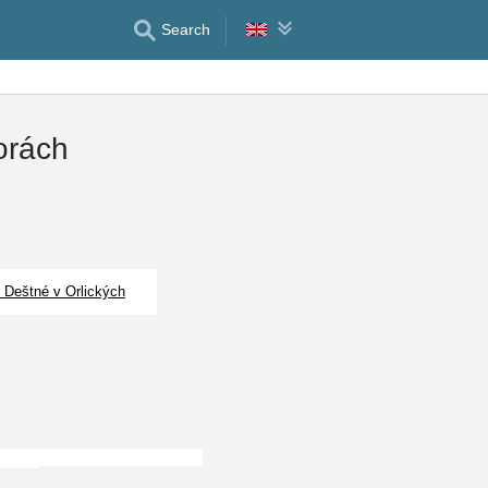
Search
orách
t Deštné v Orlických