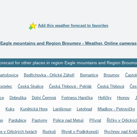
Add this weather forecast to favorites
Eagle mountains and Region Broumov - Weather, Online cameras
orecast for other places in region Eagle mountains and Region Broumo
artošovice
Bedřichovka - Orlické Záhoří
Bernartice
Broumov
Častol
ostelec
Česká Skalice
Česká Třebová - Peklák
Česká Třebová
Čes
ce
Dobruška
Dolní Čermná
Fortness Hanička
Hořičky
Hronov
J
Kuks
Kunětická Hora
Lanškroun
Letohrad
Mladkov - Petrovičky
no
Pardubice
Pastviny
Police nad Metují
Přívrat
Říčky v Orlickýc
e v Orlických horách
Rozkoš
Rtyně v Podkrkonoší
Rychnov nad Kně