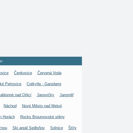
v:
ovice
Čenkovice
Červená Voda
ké Petrovice
Cotkytle - Gansberg
ablonné nad Orlicí
Janovičky
Jaroměř
Náchod
Nové Město nad Metují
h Horách
Rocks Broumovské stěny
žnou
Ski areál Sedloňov
Solnice
Štíty