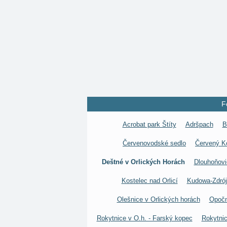
F
Acrobat park Štíty
Adršpach
B
Červenovodské sedlo
Červený K
Deštné v Orlických Horách
Dlouhoňovi
Kostelec nad Orlicí
Kudowa-Zdrój
Olešnice v Orlických horách
Opoč
Rokytnice v O.h. - Farský kopec
Rokytnic