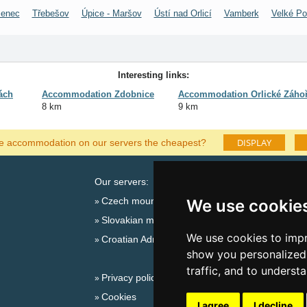
menec
Třebešov
Úpice - Maršov
Ústí nad Orlicí
Vamberk
Velké Po
Interesting links:
ách
Accommodation Zdobnice
Accommodation Orlické Záhoř
8 km
9 km
DISPLAY
he accommodation on our servers the cheapest?
Our servers:
Cata
Czech mountains
Last
We use cookie
Slovakian mountains
Season
We use cookies to impr
Croatian Adriatic
New 
show you personalized 
New 
traffic, and to underst
Privacy policy
Snow
Cookies
Plac
I agree
I decline