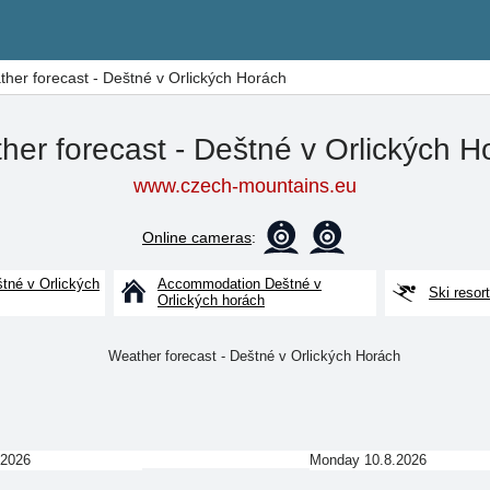
her forecast - Deštné v Orlických Horách
her forecast - Deštné v Orlických H
www.czech-mountains.eu
Online cameras
:
štné v Orlických
Accommodation Deštné v
Ski resor
Orlických horách
.2026
Monday 10.8.2026