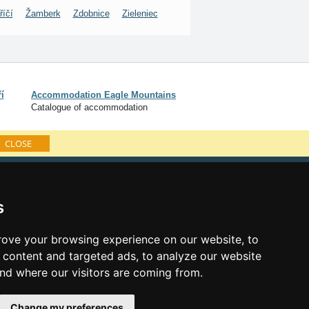
říčí
Žamberk
Zdobnice
Zieleniec
í
Accommodation Eagle Mountains
Catalogue of accommodation
CLOSE
log of accommodation
minute Eagle Mountains
s
al links:
ove your browsing experience on our website, to
year's eve Eagle Mountains
content and targeted ads, to analyze our website
year's eve in mountains 2025/26
and where our visitors are coming from.
 forecast
es for bathing
Change my preferences