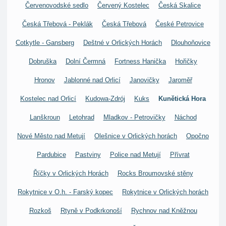
Červenovodské sedlo
Červený Kostelec
Česká Skalice
Česká Třebová - Peklák
Česká Třebová
České Petrovice
Cotkytle - Gansberg
Deštné v Orlických Horách
Dlouhoňovice
Dobruška
Dolní Čermná
Fortness Hanička
Hořičky
Hronov
Jablonné nad Orlicí
Janovičky
Jaroměř
Kostelec nad Orlicí
Kudowa-Zdrój
Kuks
Kunětická Hora
Lanškroun
Letohrad
Mladkov - Petrovičky
Náchod
Nové Město nad Metují
Olešnice v Orlických horách
Opočno
Pardubice
Pastviny
Police nad Metují
Přívrat
Říčky v Orlických Horách
Rocks Broumovské stěny
Rokytnice v O.h. - Farský kopec
Rokytnice v Orlických horách
Rozkoš
Rtyně v Podkrkonoší
Rychnov nad Kněžnou