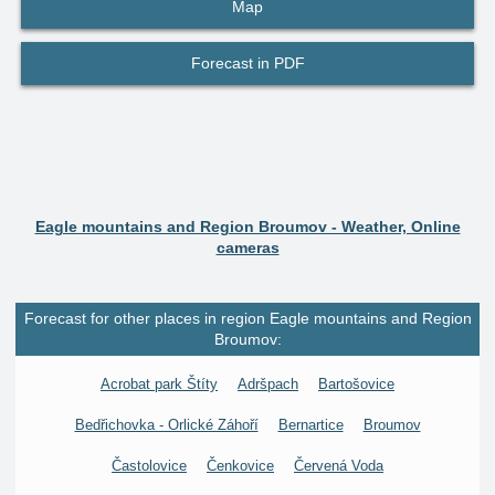
Map
Forecast in PDF
Eagle mountains and Region Broumov - Weather, Online
cameras
Forecast for other places in region Eagle mountains and Region
Broumov:
Acrobat park Štíty
Adršpach
Bartošovice
Bedřichovka - Orlické Záhoří
Bernartice
Broumov
Častolovice
Čenkovice
Červená Voda