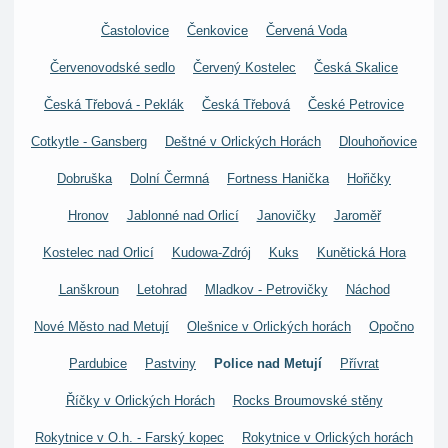
Častolovice
Čenkovice
Červená Voda
Červenovodské sedlo
Červený Kostelec
Česká Skalice
Česká Třebová - Peklák
Česká Třebová
České Petrovice
Cotkytle - Gansberg
Deštné v Orlických Horách
Dlouhoňovice
Dobruška
Dolní Čermná
Fortness Hanička
Hořičky
Hronov
Jablonné nad Orlicí
Janovičky
Jaroměř
Kostelec nad Orlicí
Kudowa-Zdrój
Kuks
Kunětická Hora
Lanškroun
Letohrad
Mladkov - Petrovičky
Náchod
Nové Město nad Metují
Olešnice v Orlických horách
Opočno
Pardubice
Pastviny
Police nad Metují
Přívrat
Říčky v Orlických Horách
Rocks Broumovské stěny
Rokytnice v O.h. - Farský kopec
Rokytnice v Orlických horách