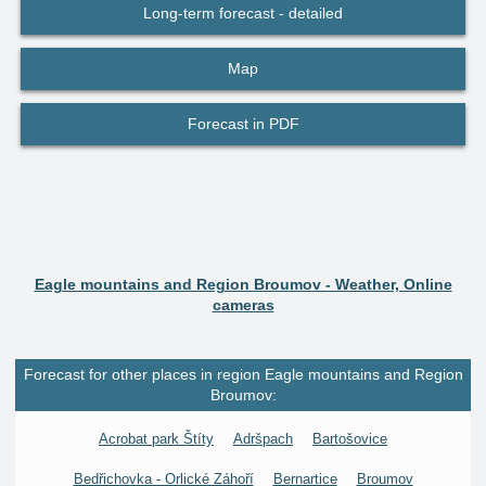
Long-term forecast - detailed
Map
Forecast in PDF
Eagle mountains and Region Broumov - Weather, Online
cameras
Forecast for other places in region Eagle mountains and Region
Broumov:
Acrobat park Štíty
Adršpach
Bartošovice
Bedřichovka - Orlické Záhoří
Bernartice
Broumov