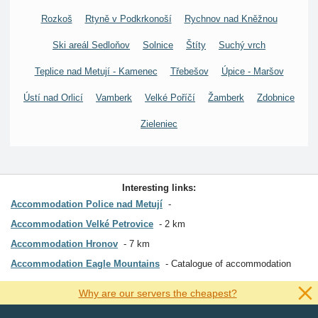
Rozkoš
Rtyně v Podkrkonoší
Rychnov nad Kněžnou
Ski areál Sedloňov
Solnice
Štíty
Suchý vrch
Teplice nad Metují - Kamenec
Třebešov
Úpice - Maršov
Ústí nad Orlicí
Vamberk
Velké Poříčí
Žamberk
Zdobnice
Zieleniec
Interesting links:
Accommodation Police nad Metují
Accommodation Velké Petrovice
2 km
Accommodation Hronov
7 km
Accommodation Eagle Mountains
Catalogue of accommodation
Why are our servers the cheapest?