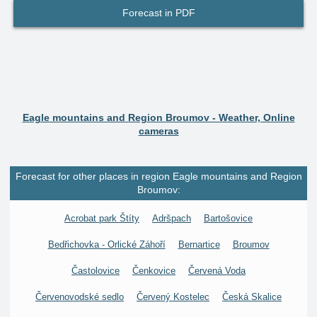
Forecast in PDF
Eagle mountains and Region Broumov - Weather, Online
cameras
Forecast for other places in region Eagle mountains and Region
Broumov:
Acrobat park Štíty
Adršpach
Bartošovice
Bedřichovka - Orlické Záhoří
Bernartice
Broumov
Častolovice
Čenkovice
Červená Voda
Červenovodské sedlo
Červený Kostelec
Česká Skalice