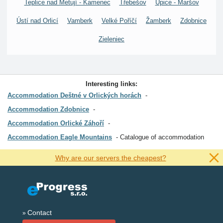
Teplice nad Metují - Kamenec
Třebešov
Úpice - Maršov
Ústí nad Orlicí
Vamberk
Velké Poříčí
Žamberk
Zdobnice
Zieleniec
Interesting links:
Accommodation Deštné v Orlických horách
Accommodation Zdobnice
Accommodation Orlické Záhoří
Accommodation Eagle Mountains
Catalogue of accommodation
Why are our servers the cheapest?
Contact