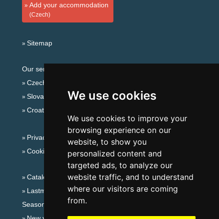
Add your accommodation
(Czech)
Sitemap
Our servers:
Czech mountains
We use cookies
Slovakian mountains
Croatian Adriatic
We use cookies to improve your
browsing experience on our
Privacy policy
website, to show you
Cookies
personalized content and
targeted ads, to analyze our
website traffic, and to understand
Catalog of accommodation
where our visitors are coming
Lastminute Eagle Mountains
from.
Seasonal links:
New year's eve Eagle Mountains