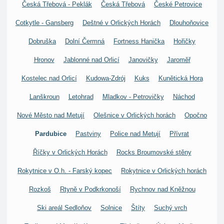
Česká Třebová - Peklák
Česká Třebová
České Petrovice
Cotkytle - Gansberg
Deštné v Orlických Horách
Dlouhoňovice
Dobruška
Dolní Čermná
Fortness Hanička
Hořičky
Hronov
Jablonné nad Orlicí
Janovičky
Jaroměř
Kostelec nad Orlicí
Kudowa-Zdrój
Kuks
Kunětická Hora
Lanškroun
Letohrad
Mladkov - Petrovičky
Náchod
Nové Město nad Metují
Olešnice v Orlických horách
Opočno
Pardubice
Pastviny
Police nad Metují
Přívrat
Říčky v Orlických Horách
Rocks Broumovské stěny
Rokytnice v O.h. - Farský kopec
Rokytnice v Orlických horách
Rozkoš
Rtyně v Podkrkonoší
Rychnov nad Kněžnou
Ski areál Sedloňov
Solnice
Štíty
Suchý vrch