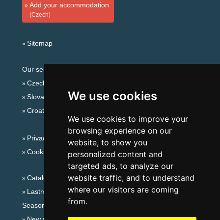
Add your accommodation
(Czech)
Sitemap
Our servers:
Czech mountains
We use cookies
Slovakian mountains
Croatian Adriatic
We use cookies to improve your
browsing experience on our
Privacy policy
website, to show you
Cookies
personalized content and
targeted ads, to analyze our
website traffic, and to understand
Catalog of accommodation
where our visitors are coming
Lastminute Eagle Mountains
from.
Seasonal links:
New year's eve Eagle Mountains