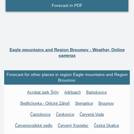
Forecast in PDF
Eagle mountains and Region Broumov - Weather, Online
cameras
Forecast for other places in region Eagle mountains and Region
Broumov:
Acrobat park Štíty
Adršpach
Bartošovice
Bedřichovka - Orlické Záhoří
Bernartice
Broumov
Častolovice
Čenkovice
Červená Voda
Červenovodské sedlo
Červený Kostelec
Česká Skalice