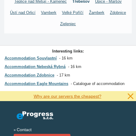
Teplice nad Metují - Kamenec
Třebešov
Úpice - Maršov
Ústí nad Orlicí
Vamberk
Velké Poříčí
Žamberk
Zdobnice
Zieleniec
Interesting links:
Accommodation Souvlastní
16 km
Accommodation Nebeská Rybná
16 km
Accommodation Zdobnice
17 km
Accommodation Eagle Mountains
Catalogue of accommodation
Why are our servers the cheapest?
Contact