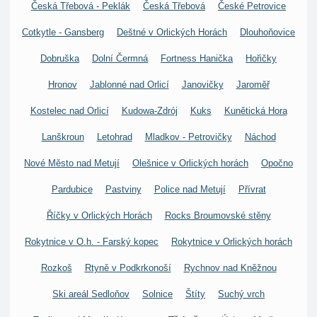
Česká Třebová - Peklák
Česká Třebová
České Petrovice
Cotkytle - Gansberg
Deštné v Orlických Horách
Dlouhoňovice
Dobruška
Dolní Čermná
Fortness Hanička
Hořičky
Hronov
Jablonné nad Orlicí
Janovičky
Jaroměř
Kostelec nad Orlicí
Kudowa-Zdrój
Kuks
Kunětická Hora
Lanškroun
Letohrad
Mladkov - Petrovičky
Náchod
Nové Město nad Metují
Olešnice v Orlických horách
Opočno
Pardubice
Pastviny
Police nad Metují
Přívrat
Říčky v Orlických Horách
Rocks Broumovské stěny
Rokytnice v O.h. - Farský kopec
Rokytnice v Orlických horách
Rozkoš
Rtyně v Podkrkonoší
Rychnov nad Kněžnou
Ski areál Sedloňov
Solnice
Štíty
Suchý vrch